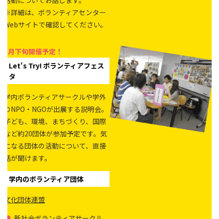
活動についてお話します。
※詳細は、ボランティアセンター
Webサイトで確認してください。
5月下旬開催予定！
Let's Try! ボランティアフェス
タ
学内ボランティアサークルや学外
のNPO・NGOが出展する説明会。
子ども、環境、まちづくり、国際
など約20団体が参加予定です。気
になる団体の活動について、直接
話が聞けます。
学内のボランティア団体
文化団体連盟
新社会ボランティアサークル