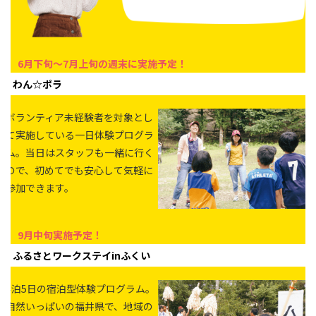
6月下旬～7月上旬の週末に実施予定！
わん☆ポラ
ボランティア未経験者を対象とし
て実施している一日体験プログラ
ム。当日はスタッフも一緒に行く
ので、初めてでも安心して気軽に
参加できます。
9月中旬実施予定！
ふるさとワークステイinふくい
4泊5日の宿泊型体験プログラム。
自然いっぱいの福井県で、地域の