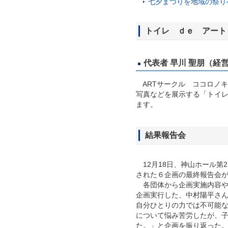
七夕まつりを地域の祭りへ！
トイレ ｄｅ アート
代表者 早川 聖朋（経営
ARTサークル ココロノ
写真などを展示する「トイレ
ます。
結果報告会
12月18日、神山ホール第
された６企画の最終報告会
各団体から企画実施内容や
企画実行した、中村陽平さ
自分ひとりの力では不可能
について悩み苦労したが、
た。」と企画を振り返った