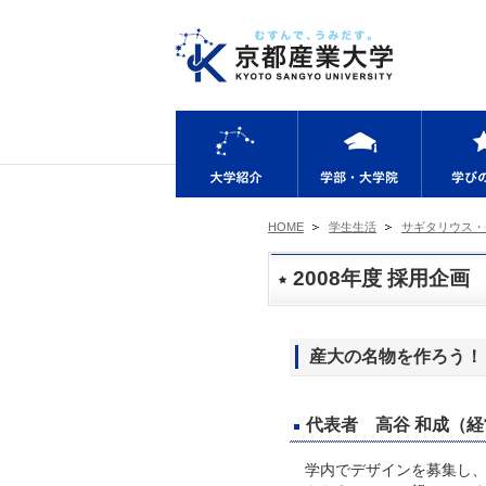
大学紹介
学部・大
HOME
学生生活
サギタリウス・
2008年度 採用企画
産大の名物を作ろう！
代表者 高谷 和成（経営
学内でデザインを募集し、