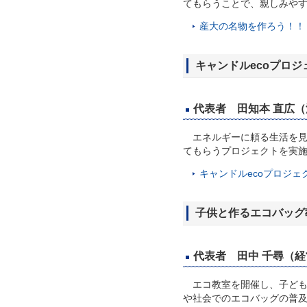
てもらうことで、親しみや
産大の名物を作ろう！！ 活
キャンドルecoプロジ
代表者 田知本 直広（法
エネルギーに頼る生活を見
てもらうプロジェクトを実
キャンドルecoプロジェク
子供と作るエコバッグ
代表者 田中 千尋（経営
エコ教室を開催し、子ども
や社会でのエコバッグの普