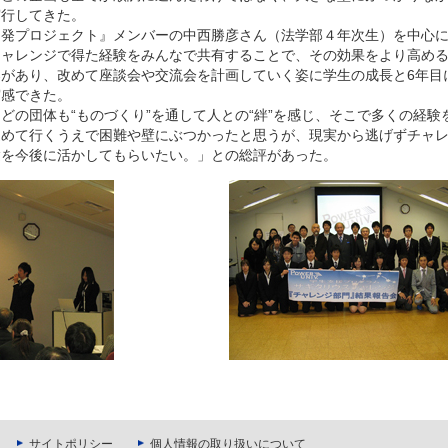
実行してきた。
発プロジェクト』メンバーの中西勝彦さん（法学部４年次生）を中心に
チャレンジで得た経験をみんなで共有することで、その効果をより高め
があり、改めて座談会や交流会を計画していく姿に学生の成長と6年目
実感できた。
の団体も“ものづくり”を通して人との“絆”を感じ、そこで多くの経験
進めて行くうえで困難や壁にぶつかったと思うが、現実から逃げずチャ
験を今後に活かしてもらいたい。」との総評があった。
サイトポリシー
個人情報の取り扱いについて