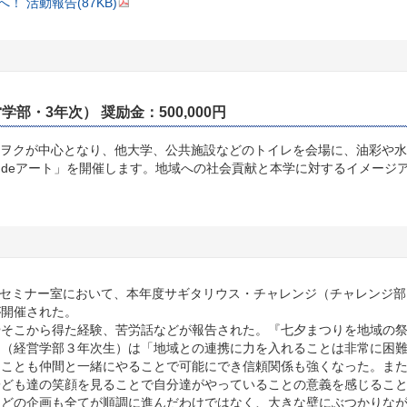
 活動報告(87KB)
学部・3年次） 奨励金：500,000円
キヲクが中心となり、他大学、公共施設などのトイレを会場に、油彩や
deアート」を開催します。地域への社会貢献と本学に対するイメージ
2セミナー室において、本年度サギタリウス・チャレンジ（チャレンジ
が開催された。
そこから得た経験、苦労話などが報告された。『七夕まつりを地域の祭
ん（経営学部３年次生）は「地域との連携に力を入れることは非常に困
なことも仲間と一緒にやることで可能にでき信頼関係も強くなった。ま
子ども達の笑顔を見ることで自分達がやっていることの意義を感じるこ
。どの企画も全てが順調に進んだわけではなく、大きな壁にぶつかりな