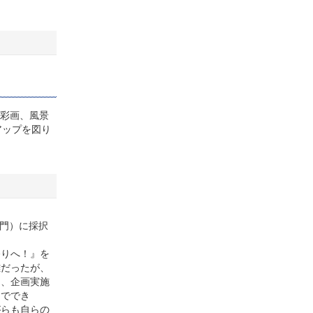
水彩画、風景
アップを図り
部門）に採択
りへ！』を
難だったが、
た、企画実施
とででき
がらも自らの