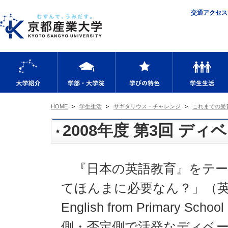
交通アクセス
大学紹介
学部・大学院
学びの特色
HOME
学生生活
サギタリウス・チャレンジ
これまでの受
2008年度 第3回 デ
『日本の英語教育』をテー
てほんまに必要なん？」（英語："Is i
English from Primary S
側・否定側で活発なディベ