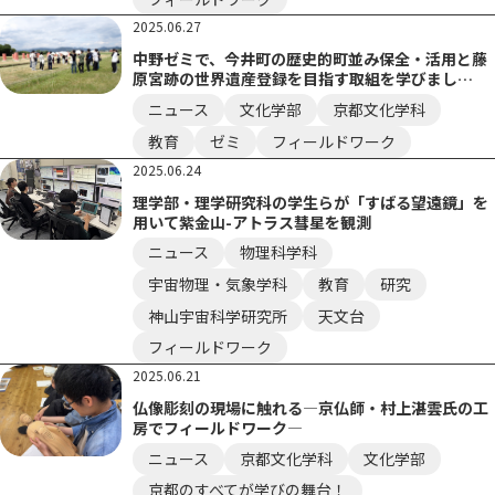
2025.06.27
中野ゼミで、今井町の歴史的町並み保全・活用と藤
原宮跡の世界遺産登録を目指す取組を学びまし
た！！
ニュース
文化学部
京都文化学科
教育
ゼミ
フィールドワーク
2025.06.24
理学部・理学研究科の学生らが「すばる望遠鏡」を
用いて紫金山-アトラス彗星を観測
ニュース
物理科学科
宇宙物理・気象学科
教育
研究
神山宇宙科学研究所
天文台
フィールドワーク
2025.06.21
仏像彫刻の現場に触れる―京仏師・村上湛雲氏の工
房でフィールドワーク―
ニュース
京都文化学科
文化学部
京都のすべてが学びの舞台！