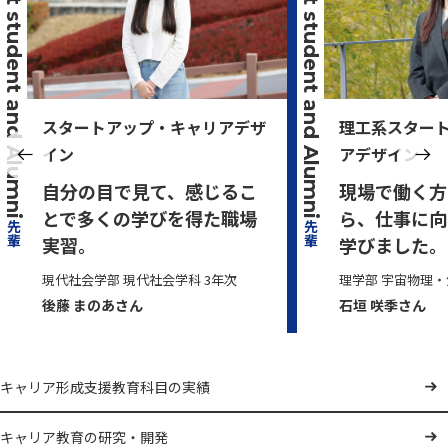
Current student and Alumni
Current student and Alumni
スタートアップ・キャリアデザ
理工系スター
イン
アデザイン
自分の目で見て、感じるこ
現場で働く方
とで多くの学びを得た職場
ら、仕事に向
先輩
先輩
実習。
学びました。
現代社会学部 現代社会学科 3年次
理学部 宇宙物理・
後藤 まのあ
さん
石垣 咲季
さん
キャリア形成支援教育科目の実績
キャリア教育の研究・開発