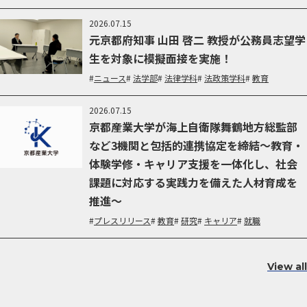
2026.07.15
元京都府知事 山田 啓二 教授が公務員志望学
生を対象に模擬面接を実施！
ニュース
法学部
法律学科
法政策学科
教育
2026.07.15
京都産業大学が海上自衛隊舞鶴地方総監部
など3機関と包括的連携協定を締結～教育・
体験学修・キャリア支援を一体化し、社会
課題に対応する実践力を備えた人材育成を
推進～
プレスリリース
教育
研究
キャリア
就職
View all