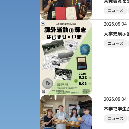
秀発表賞を
現代社会学部
キャンパス・施設の見学について
ニュース
共通テスト利用入試[前期][後期]
外国語学部
2026.08.04
学生寮
大学史展示
専門学科等対象公募推薦入試
理学部
図書館
ニュース
建学の精神
生命科学部
学章
科目等履修生・聴講生募集
法人組織
世界問題研究所
キャンパス見学会
2026.08.04
経済支援
本学で学生
社会安全・警察学研究所
進学相談会
ニュース
保健管理センター