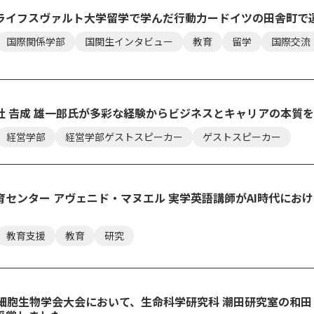
ライフスヴァルト大学留学で学んだ行動力ードイツの田舎町で
国際関係学部
国関生インタビュー
教育
留学
国際交流
セス
資料請求
お問い合わせ
社 𠮷成 雄一郎氏が多彩な経験からビジネスとキャリアの本質
経営学部
経営学部ゲストスピーカー
ゲストスピーカー
育センター アヴェニド・マヌエル 実学英語講師がAI時代にお
教育支援
教育
研究
本細胞生物学会大会において、生命科学研究科 潮田研究室の和田