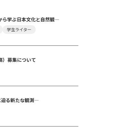
から学ぶ日本文化と自然観―
学生ライター
業務）募集について
に迫る新たな観測―