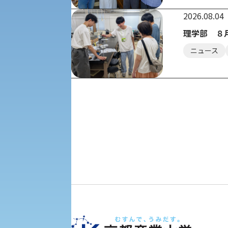
2026.08.04
教職課程
人権センター
理学部 ８
初年次教育
ニュース
入学試験要項・出願書類
障害学生教育支援センター
植物科学研究センター
京都産業大学 × SDGs
生態系サービス研究センター
大学DX
受験に関する注意
KSU-EAP（正課外活動プログラム）
受験Q＆A
えの方へ 学外機関向け
外国人留学生の入学