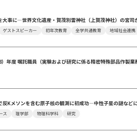
を大事に―世界文化遺産・賀茂別雷神社（上賀茂神社）の宮司
ゲストスピーカー
初年次教育
全学共通教育
地域社会連携
令和8）年度 嘱託職員（実験および研究に係る精密特殊部品作製
で反Kメソンを含む原子核の観測に初成功―中性子星の謎など
ース
理学部
物理科学科
研究