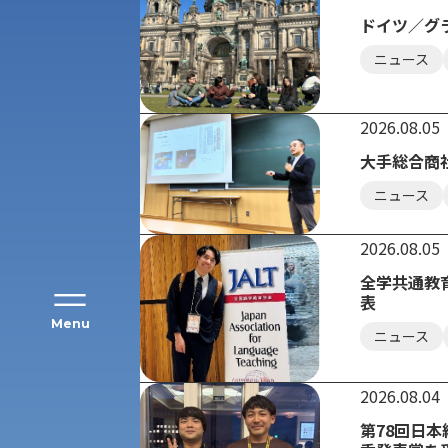
ドイツ／グ
ニュース
アク
2026.08.05
大手総合商
ニュース
2026.08.05
全学共通教
表
Menu
ニュース
公募推薦入試
2026.08.04
経営学部
第78回日
一般選抜入試［中期日程］