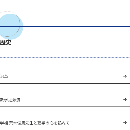
歴史
沿革
教学之源流
学祖 荒木俊馬先生と建学の心を訪ねて