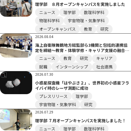
理学部 ８月オープンキャンパスを実施しました
ニュース
理学部
数理科学科
物理科学科
宇宙物理・気象学科
オープンキャンパス
教育
研究
2026.08.04
海上自衛隊舞鶴地方総監部ら3機関と包括的連携協
定を締結～教育・体験学修・キャリア支援の融合
で、社会課題に挑む実践力を備えた人材を共に育成
ニュース
教育
研究
キャリア
へ～
就職
インターンシップ
社会連携
2026.07.30
小惑星探査機「はやぶさ２」、世界初の小惑星フラ
イバイ時のレーザ測距に成功
プレスリリース
理学部
宇宙物理・気象学科
研究
2026.07.29
理学部 ７月オープンキャンパスを実施しました！
ニュース
理学部
数理科学科