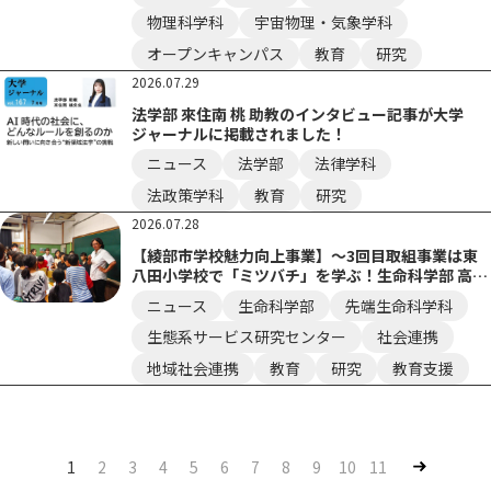
物理科学科
宇宙物理・気象学科
オープンキャンパス
教育
研究
2026.07.29
法学部 來住南 桃 助教のインタビュー記事が大学
ジャーナルに掲載されました！
ニュース
法学部
法律学科
法政策学科
教育
研究
2026.07.28
【綾部市学校魅力向上事業】～3回目取組事業は東
八田小学校で「ミツバチ」を学ぶ！生命科学部 高橋
准教授が身近な生き物の神秘と自然のつながりを伝
ニュース
生命科学部
先端生命科学科
える～
生態系サービス研究センター
社会連携
地域社会連携
教育
研究
教育支援
Nex
1
2
3
4
5
6
7
8
9
10
11
t