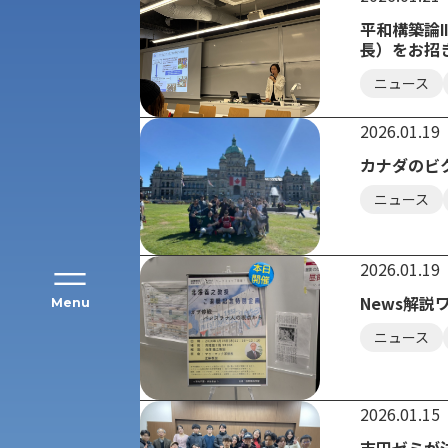
平和構築論
長）をお招
アク
ニュース
2026.01.19
カナダのビ
ニュース
2026.01.19
News解
Menu
ニュース
公募推薦入試
経営学部
2026.01.15
一般選抜入試［中期日程］
現代社会学部