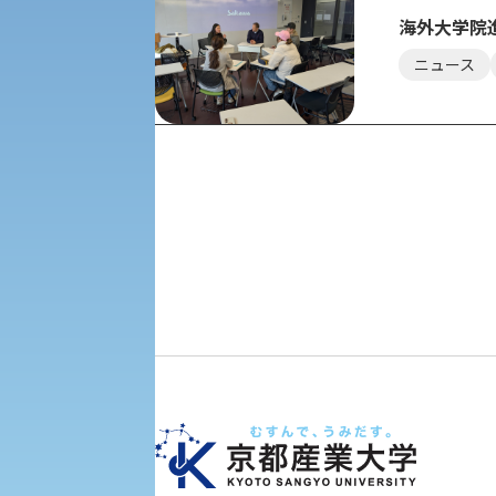
教職課程
海外大学院
人権センター
ニュース
初年次教育
入学試験要項・出願書類
障害学生教育支援センター
植物科学研究センター
京都産業大学 × SDGs
生態系サービス研究センター
大学DX
受験に関する注意
KSU-EAP（正課外活動プログラム）
受験Q＆A
えの方へ 学外機関向け
外国人留学生の入学