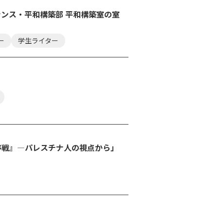
ナンス・平和構築部 平和構築室の室
ー
学生ライター
停戦』―パレスチナ人の視点から」