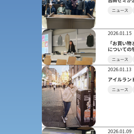
吉田ゼミが
キャンパス・施設の見学について
ニュース
共通テスト利用入試[前期][後期]
外国語学部
学生寮
専門学科等対象公募推薦入試
2026.01.15
理学部
図書館
「お買い物
についての
建学の精神
生命科学部
ニュース
学章
2026.01.13
科目等履修生・聴講生募集
アイルラン
法人組織
ニュース
世界問題研究所
キャンパス見学会
経済支援
社会安全・警察学研究所
進学相談会
保健管理センター
2026.01.09