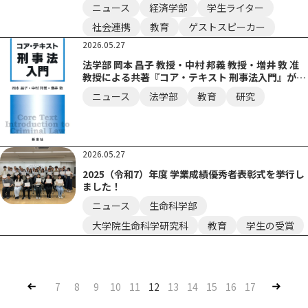
ニュース
経済学部
学生ライター
社会連携
教育
ゲストスピーカー
2026.05.27
法学部 岡本 昌子 教授・中村 邦義 教授・増井 敦 准
教授による共著『コア・テキスト 刑事法入門』が出
版されました
ニュース
法学部
教育
研究
2026.05.27
2025（令和7）年度 学業成績優秀者表彰式を挙行し
ました！
ニュース
生命科学部
大学院生命科学研究科
教育
学生の受賞
Pre
Nex
7
8
9
10
11
12
13
14
15
16
17
v
t