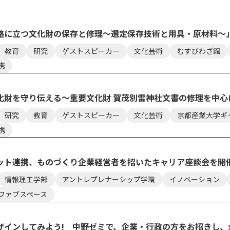
路に立つ文化財の保存と修理～選定保存技術と用具・原材料～
教育
研究
ゲストスピーカー
文化芸術
むすびわざ館
携
化財を守り伝える～重要文化財 賀茂別雷神社文書の修理を中心
研究
教育
ゲストスピーカー
文化芸術
京都産業大学ギ
携
ット連携、ものづくり企業経営者を招いたキャリア座談会を開
情報理工学部
アントレプレナーシップ学環
イノベーション
ファブスペース
セス
資料請求
お問い合わせ
ザインしてみよう! 中野ゼミで、企業・行政の方をお招きし、