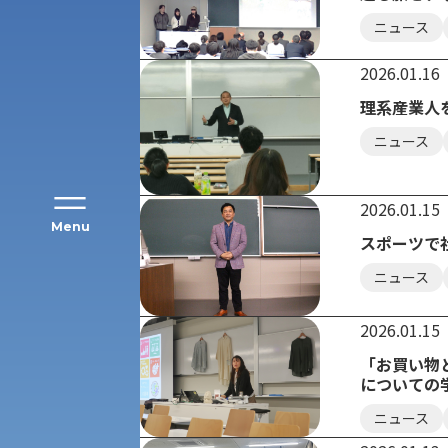
ニュース
2026.01.16
理系産業人
ニュース
2026.01.15
Menu
スポーツで
ニュース
公募推薦入試
経営学部
2026.01.15
一般選抜入試［中期日程］
現代社会学部
「お買い物
キャンパス・施設の見学について
についての
共通テスト利用入試[前期][後期]
ニュース
外国語学部
学生寮