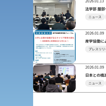
2026.01.13
専門学科等対象公募推薦入試
法学部 服
理学部
図書館
ニュース
建学の精神
生命科学部
2026.01.09
学章
科目等履修生・聴講生募集
産学協働に
プレスリリ
法人組織
世界問題研究所
キャンパス見学会
経済支援
2026.01.09
社会安全・警察学研究所
進学相談会
日本との橋
保健管理センター
ニュース
教職課程
人権センター
初年次教育