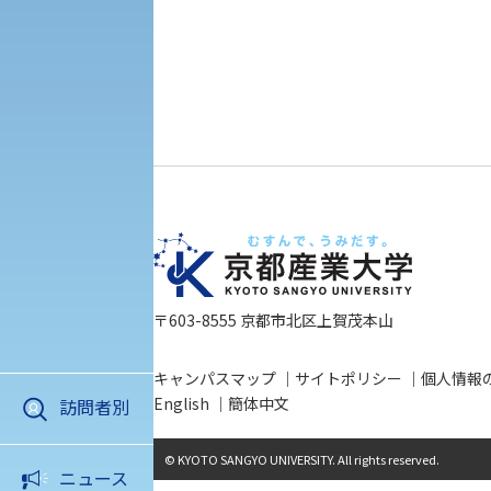
入学試験要項・出願書類
障害学生教育支援センター
植物科学研究センター
京都産業大学 × SDGs
生態系サービス研究センター
大学DX
受験に関する注意
KSU-EAP（正課外活動プログラム）
〒603-8555 京都市北区上賀茂本山
受験Q＆A
えの方へ 学外機関向け
キャンパスマップ
サイトポリシー
個人情報
外国人留学生の入学
English
簡体中文
訪問者別
アクセス
資料請求
お問い合わ
© KYOTO SANGYO UNIVERSITY. All rights reserved.
ニュース