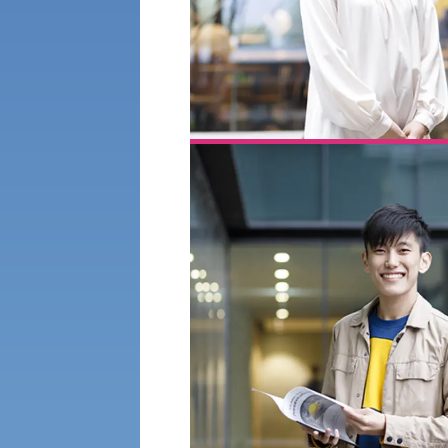
公募推薦入試
経営学部
一般選抜入試［中期日程］
現代社会学部
キャンパス・施設の見学について
共通テスト利用入試[前期][後期]
外国語学部
学生寮
専門学科等対象公募推薦入試
理学部
図書館
建学の精神
生命科学部
学章
科目等履修生・聴講生募集
法人組織
世界問題研究所
キャンパス見学会