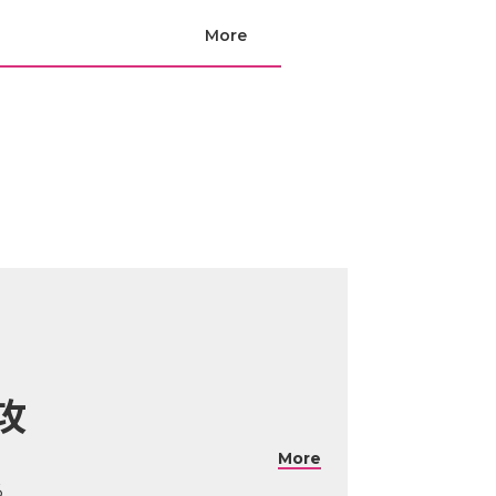
攻
More
る