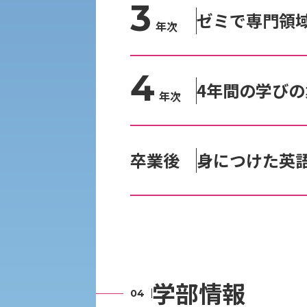
3
ゼミで専門領
受験Q＆A
えの方へ 学外機関向け
年次
外国人留学生の入学
4
4年間の学び
年次
入学手続き
卒業後
身につけた英
修学支援制度の申請手続き
学部情報