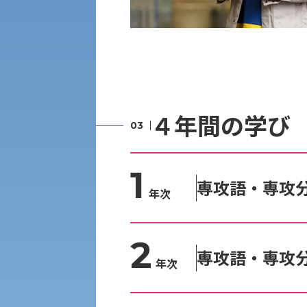
経済支援
社会安全・警察学研究所
進学相談会
保健管理センター
教職課程
人権センター
４年間の学び
初年次教育
入学試験要項・出願書類
障害学生教育支援センター
植物科学研究センター
1
京都産業大学 × SDGs
専攻語・専攻
生態系サービス研究センター
年次
大学DX
2
専攻語・専攻
年次
受験に関する注意
KSU-EAP（正課外活動プログラム）