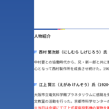
人物紹介
西村 繁次郎（にしむら しげじろう）氏（1
中村要との協働時代から、兄・新一郎と共に
心となって西村製作所を成長させ続けた。19
江上 賢三（えがみ けんぞう）氏（1920
大阪市立電気科学館プラネタリウムに感銘を受
文教室の活動を行った。京都市科学センター
※当日は会場にて江上式星座投影機の実物を