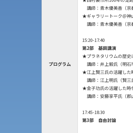
講師：青木優美香（京
一般選抜入試［中期日程］
現代社会学部
★ギャラリートーク＠神
キャンパス・施設の見学について
講師：青木優美香（京
共通テスト利用入試[前期][後期]
外国語学部
学生寮
15:20-17:40
第2部 基調講演
専門学科等対象公募推薦入試
理学部
図書館
★プラネタリウムの歴史
建学の精神
プログラム
講師：井上毅氏（明石
生命科学部
★江上賢三氏の活躍した
学章
講師：江上明氏（賢三
★金子功氏の活躍した時
科目等履修生・聴講生募集
法人組織
講師：安藤享平氏（郡
世界問題研究所
17:45-18:30
キャンパス見学会
第3部 自由討論
経済支援
社会安全・警察学研究所