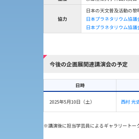
日本の天文普及活動の黎
外国人留学生の入学
協力
日本プラネタリウム協議会
日本プラネタリウム協議
入学手続き
今後の企画展関連講演会の予定
修学支援制度の申請手続き
日時
2025年5月10日（土）
西村 光
※講演後に担当学芸員によるギャラリートー