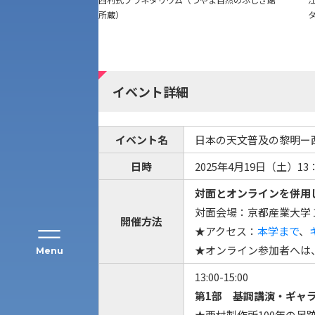
所蔵）
イベント詳細
アク
イベント名
日本の天文普及の黎明ー
日時
2025年4月19日（土）13：
対面とオンラインを併用
対面会場：京都産業大学 12
開催方法
★アクセス：
本学まで
、
★オンライン参加者へは
Menu
13:00-15:00
第1部 基調講演・ギャ
公募推薦入試
経営学部
★西村製作所100年の足