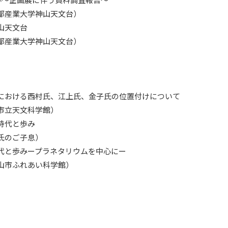
都産業大学神山天文台）
山天文台
都産業大学神山天文台）
における西村氏、江上氏、金子氏の位置付けについて
市立天文科学館）
時代と歩み
氏のご子息）
代と歩みープラネタリウムを中心にー
山市ふれあい科学館）