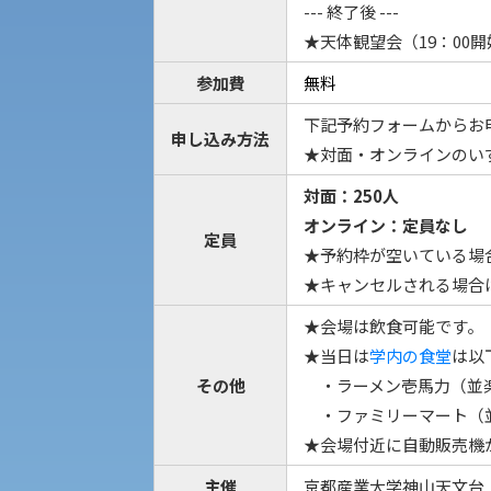
進学相談会
--- 終了後 ---
保健管理センター
★天体観望会（19：00
教職課程
参加費
無料
人権センター
下記予約フォームからお
申し込み方法
植物科学研究センター
初年次教育
★対面・オンラインのい
障害学生教育支援センター
入学試験要項・出願書類
対面：250人
京都産業大学 × SDGs
生態系サービス研究センター
オンライン：定員なし
定員
★予約枠が空いている場
大学DX
★キャンセルされる場合
★会場は飲食可能です。
★当日は
学内の食堂
は以
その他
・ラーメン壱馬力（並楽館1
KSU-EAP（正課外活動プログラム）
・ファミリーマート（並楽
受験に関する注意
えの方へ 学外機関向け
★会場付近に自動販売機
主催
京都産業大学神山天文台
受験Q＆A