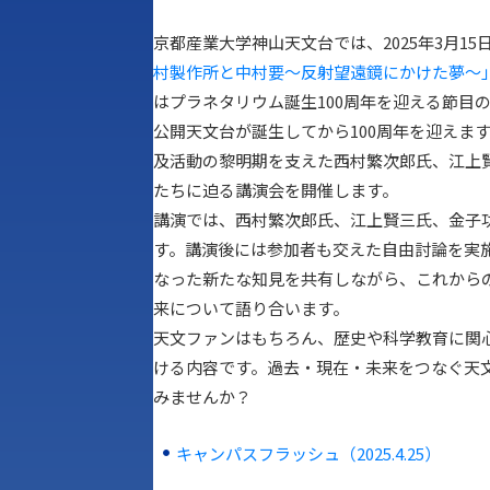
京都産業大学神山天文台では、2025年3月15
村製作所と中村要〜反射望遠鏡にかけた夢〜
はプラネタリウム誕生100周年を迎える節目の
公開天文台が誕生してから100周年を迎えま
及活動の黎明期を支えた西村繁次郎氏、江上
たちに迫る講演会を開催します。
講演では、西村繁次郎氏、江上賢三氏、金子
す。講演後には参加者も交えた自由討論を実
なった新たな知見を共有しながら、これから
来について語り合います。
天文ファンはもちろん、歴史や科学教育に関
ける内容です。過去・現在・未来をつなぐ天
みませんか？
キャンパスフラッシュ（2025.4.25）