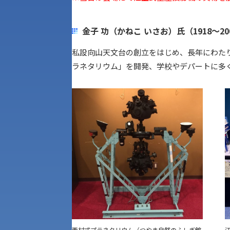
金子 功（かねこ いさお）氏（1918～20
私設向山天文台の創立をはじめ、長年にわたり
ラネタリウム」を開発、学校やデパートに多
西村式プラネタリウム（つやま自然のふしぎ館