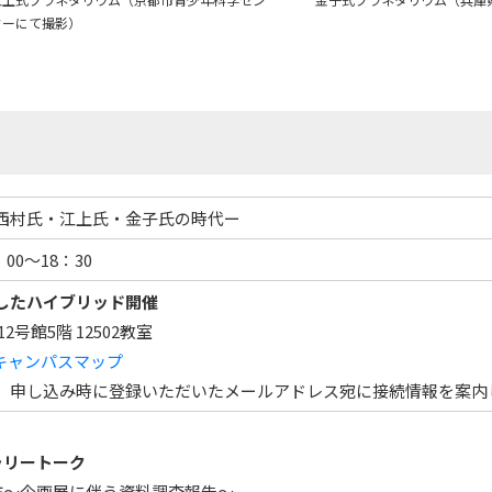
ターにて撮影）
セス
資料請求
お問い合わせ
西村氏・江上氏・金子氏の時代ー
00～18：30
したハイブリッド開催
号館5階 12502教室
キャンパスマップ
、申し込み時に登録いただいたメールアドレス宛に接続情報を案内
ラリートーク
跡～企画展に伴う資料調査報告～