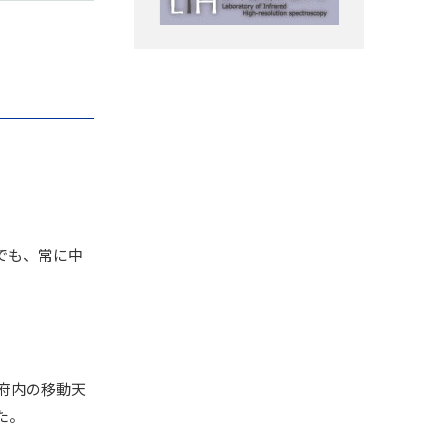
でも、常に中
都府内の移動天
た。