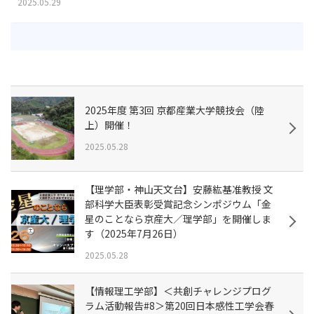
2025.05.29
2025年度 第3回 京都産業大学競技会（陸
上）開催！
2025.05.28
【理学部・神山天文台】安藤紘基准教授 文
部科学大臣表彰受賞記念シンポジウム「金
星のことなら京産大／理学部」を開催しま
す（2025年7月26日）
2025.05.28
【情報理工学部】＜共創チャレンジプログ
ラム活動報告#8＞第20回日本感性工学会春