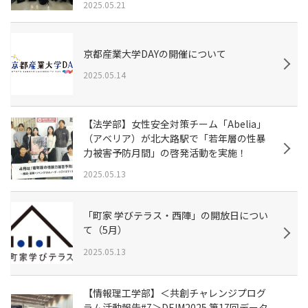
2025.05.21
京都産業大学DAYの開催について
2025.05.14
【法学部】女性安全対策チーム「Abelia」
（アベリア）が北大路駅で「若年層の性暴
力被害予防月間」の啓発活動を実施！
2025.05.13
「町家 学びテラス・西陣」の開放日につい
て（5月）
2025.05.13
【情報理工学部】＜共創チャレンジプログ
ラム活動報告#7＞DEIM2025 第17回データ