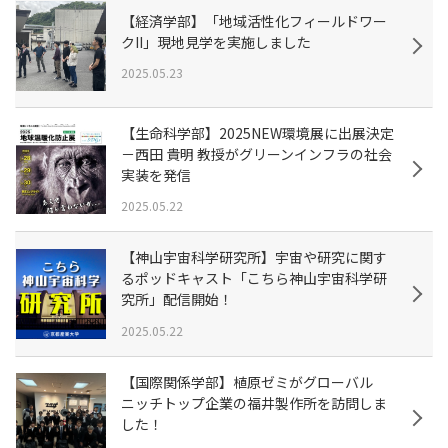
【経済学部】「地域活性化フィールドワー
クII」現地見学を実施しました
2025.05.23
【生命科学部】2025NEW環境展に出展決定
－西田 貴明 教授がグリーンインフラの社会
実装を発信
2025.05.22
【神山宇宙科学研究所】宇宙や研究に関す
るポッドキャスト「こちら神山宇宙科学研
究所」配信開始！
2025.05.22
【国際関係学部】植原ゼミがグローバル
ニッチトップ企業の福井製作所を訪問しま
した！