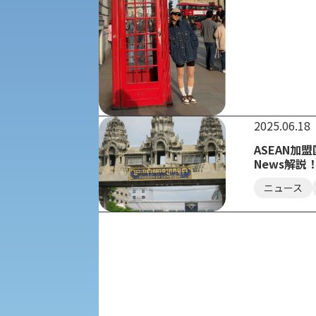
社会安全・警察学研究所
進学相談会
保健管理センター
教職課程
人権センター
初年次教育
2025.06.18
入学試験要項・出願書類
障害学生教育支援センター
植物科学研究センター
ASEAN
News解説
京都産業大学 × SDGs
生態系サービス研究センター
ニュース
大学DX
受験に関する注意
KSU-EAP（正課外活動プログラム）