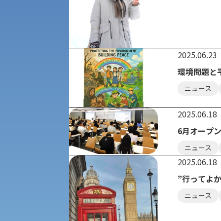
公募推薦入試
経営学部
一般選抜入試［中期日程］
現代社会学部
キャンパス・施設の見学について
2025.06.23
共通テスト利用入試[前期][後期]
環境問題と
外国語学部
学生寮
ニュース
専門学科等対象公募推薦入試
理学部
図書館
2025.06.18
建学の精神
6月オープ
生命科学部
ニュース
学章
2025.06.18
科目等履修生・聴講生募集
”行ってよ
法人組織
ニュース
世界問題研究所
キャンパス見学会
経済支援