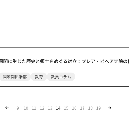
加盟国間に生じた歴史と領土をめぐる対立：プレア・ビヘア寺院
！
国際関係学部
教育
教員コラム
Pre
Nex
9
10
11
12
13
14
15
16
17
18
19
v
t