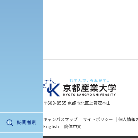
初年次教育
入学試験要項・出願書類
障害学生教育支援センター
植物科学研究センター
京都産業大学 × SDGs
生態系サービス研究センター
大学DX
受験に関する注意
KSU-EAP（正課外活動プログラム）
受験Q＆A
えの方へ 学外機関向け
〒603-8555 京都市北区上賀茂本山
外国人留学生の入学
キャンパスマップ
サイトポリシー
個人情報
訪問者別
English
簡体中文
アクセス
資料請求
お問い合わ