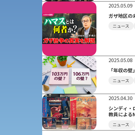
学生寮
2025.05.09
専門学科等対象公募推薦入試
理学部
ガザ地区の
図書館
ニュース
建学の精神
生命科学部
学章
科目等履修生・聴講生募集
2025.05.08
法人組織
「年収の壁
世界問題研究所
キャンパス見学会
ニュース
経済支援
社会安全・警察学研究所
進学相談会
2025.04.30
保健管理センター
シンディ・
教員によるN
教職課程
人権センター
ニュース