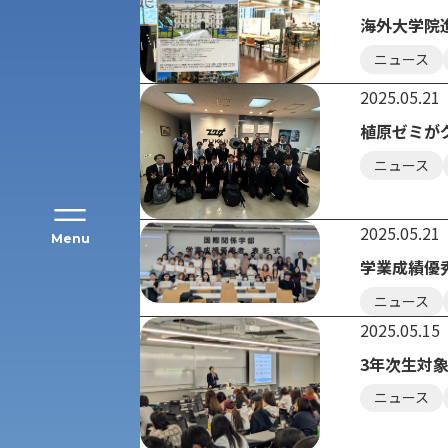
アク
海外大学院
ニュース
2025.05.21
植原ゼミが
ニュース
2025.05.21
Menu
学業成績優
公募推薦入試
ニュース
経営学部
2025.05.15
一般選抜入試［中期日程］
3年次生対
現代社会学部
キャンパス・施設の見学について
ニュース
共通テスト利用入試[前期][後期]
外国語学部