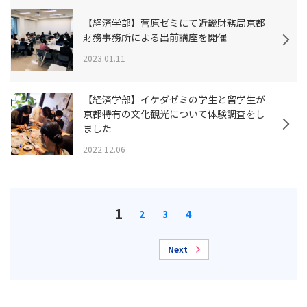
【経済学部】菅原ゼミにて近畿財務局京都
財務事務所による出前講座を開催
2023.01.11
【経済学部】イケダゼミの学生と留学生が
京都特有の文化観光について体験調査をし
ました
2022.12.06
1
2
3
4
Next