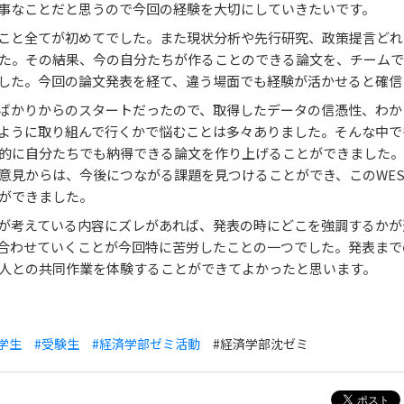
事なことだと思うので今回の経験を大切にしていきたいです。
こと全てが初めてでした。また現状分析や先行研究、政策提言どれ
た。その結果、今の自分たちが作ることのできる論文を、チームで
した。今回の論文発表を経て、違う場面でも経験が活かせると確信
ばかりからのスタートだったので、取得したデータの信憑性、わか
ように取り組んで行くかで悩むことは多々ありました。そんな中で
的に自分たちでも納得できる論文を作り上げることができました。
意見からは、今後につながる課題を見つけることができ、このWES
ができました。
が考えている内容にズレがあれば、発表の時にどこを強調するかが
合わせていくことが今回特に苦労したことの一つでした。発表まで
人との共同作業を体験することができてよかったと思います。
学生
#受験生
#経済学部ゼミ活動
#経済学部沈ゼミ