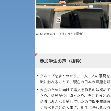
生命科学部
学章
科目等履修生・聴講生募集
WEST大会の様子（オンライン開催）1
世界問題研究所
経済支援
社会安全・警察学研究所
参加学生の声（抜粋）
保健管理センター
生態系サービス研究センター
グループをまとめたり、一人一人の意見を
教職課程
人権センター
識に触れることで、現在の日本の課題を知
大会のために向けて論文を作るのは初めて
植物科学研究センター
初年次教育
たり、意見が少し違ったり、そこをまとめ
障害学生教育支援センター
意識はみんな共通していたので提出直前ま
京都産業大学 × SDGs
く調べることの大事さ、相手に伝わるよう