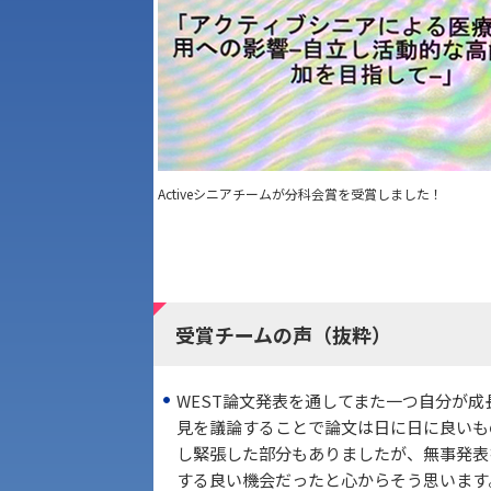
Activeシニアチームが分科会賞を受賞しました！
受賞チームの声（抜粋）
WEST論文発表を通してまた一つ自分が
アク
見を議論することで論文は日に日に良いも
し緊張した部分もありましたが、無事発表
する良い機会だったと心からそう思います