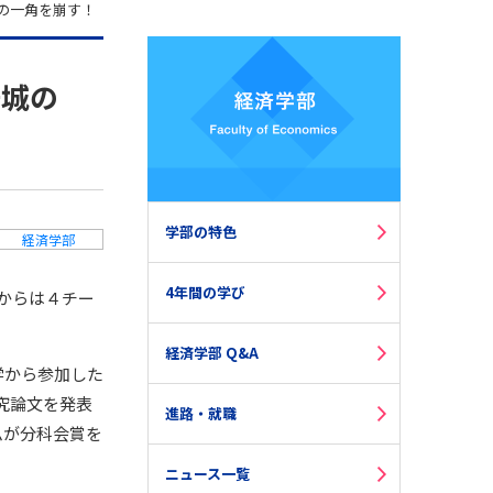
の一角を崩す！
牙城の
学部の特色
経済学部
4年間の学び
ミからは４チー
経済学部 Q&A
学から参加した
究論文を発表
進路・就職
ムが分科会賞を
ニュース一覧