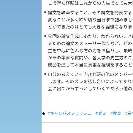
こで得た経験はこれからの人生でとても大
論文を執筆すること、その論文を発表する
大学DX
変なことが多く締め切り当日まで詰めまし
とができたのはとても大きな経験になりま
今回の論文作成にあたり、わからないこと
るための論文のストーリー作りなど、どの
KSU-EAP（正課外活動プログラム）
生を中心に色んな方の力をお借りし、最終
えの方へ 学外機関向け
からの率直な質問や、各大学の先生方のご
表会を通して本当に貴重な経験をすること
自分の考えている内容と班の他のメンバー
します。そのズレを話し合いによってすり
外国人留学生の入学
会に出てからずっとしていくであろう他の
#キャンパスフラッシュ
#ゼミ
#教育
#在