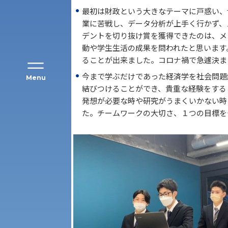
最初は財政という大きなテーマに戸惑い、
業に苦戦し、データ分析が上手く行かず、
デントを切り抜け賞を獲得できたのは、メ
動や学生生活の成果を問われたと思います
ることが出来ました。コロナ禍で急遽決ま
今まで学ぶだけであった経済学を社会問題
Menu
結びつけることができ、貴重な経験をする
発想が必要な時や研究がうまくいかない時
た。チームワークの大切さ、１つの目標を
経営学部
現代社会学部
キャンパス・施設の見学について
外国語学部
学生寮
理学部
図書館
建学の精神