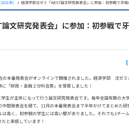
021年）
経済学部沈ゼミ「WEST論文研究発表会」に参加：初参戦で牙城
ST論文研究発表会」に参加：初参戦で
研究発表会の本番発表会がオンラインで開催されました。経済学部 沈ゼ
見事に「財政・金融２分科会賞」を受賞しました！
に学生が主体になって行う論文研究発表会です。毎年全国有数の大
の中間発表会を経て、11月の本番発表会まで半年かけてまとめた研
ベルは高く、初参戦の学生には高い壁がありました。それでも1チー
きたと実感しています！