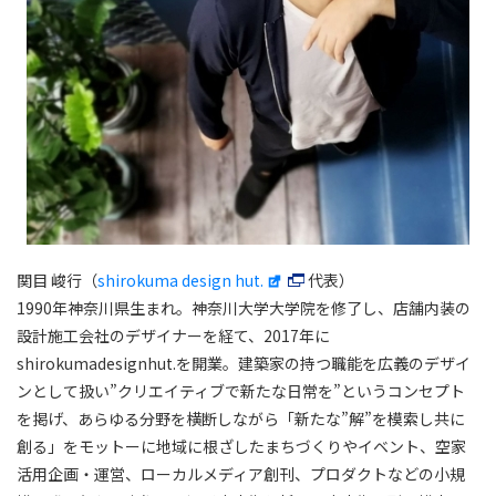
関目 峻行（
shirokuma design hut.
代表）
1990年神奈川県生まれ。神奈川大学大学院を修了し、店舗内装の
設計施工会社のデザイナーを経て、2017年に
shirokumadesignhut.を開業。建築家の持つ職能を広義のデザイ
ンとして扱い”クリエイティブで新たな日常を”というコンセプト
を掲げ、あらゆる分野を横断しながら「新たな”解”を模索し共に
創る」をモットーに地域に根ざしたまちづくりやイベント、空家
活用企画・運営、ローカルメディア創刊、プロダクトなどの小規