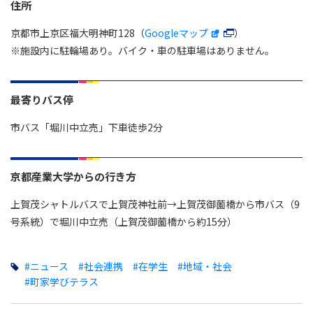
住所
京都市上京区福大明神町128（
Googleマップ
）
※施設内に駐輪場あり。バイク・車の駐車場はありません。
最寄りバス停
市バス「堀川中立売」下車徒歩2分
京都産業大学からの行き方
上賀茂シャトルバスで上賀茂神社前→上賀茂御薗橋から市バス（9
号系統）で堀川中立売（上賀茂御薗橋から約15分）
#ニュース
#社会連携
#在学生
#地域・社会
#町家学びテラス