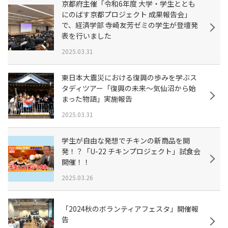
京都府主催「令和6年度 大学・学生ととも
にのばす京都プロジェクト 成果報告会」
で、経済学部 寺崎友芳ゼミの学生が登壇発
表を行いました
2025.03.31
東日本大震災における復興の歩みを学ぶス
タディツアー「復興の未来～気仙沼から始
まった物語」実施報告
2025.03.31
学生が自由な発想でチキンの新商品を開
発！？「U-22 チキンプロジェクト」試食会
開催！！
2025.03.26
「2024秋のボランティアフェスタ」開催報
告