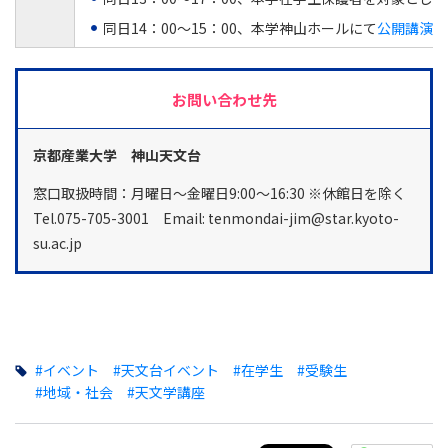
同日14：00～15：00、本学神山ホールにて
公開講演会
お問い合わせ先
京都産業大学 神山天文台
窓口取扱時間：月曜日～金曜日9:00～16:30 ※休館日を除く
Tel.075-705-3001 Email: tenmondai-jim@star.kyoto-
su.ac.jp
#イベント
#天文台イベント
#在学生
#受験生
#地域・社会
#天文学講座