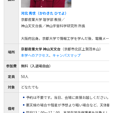
河北 秀世（かわきた ひでよ）
京都産業大学 理学部 教授／
神山天文台長／神山宇宙科学研究所 所長
大阪府出身。京都大学で情報工学を学んだ後、電機メーカ
京都産業大学 神山天文台
（京都市北区上賀茂本山）
場所
本学へのアクセス
、
キャンパスマップ
参加費
無料（入退場自由）
定員
50人
対象
どなたでも
予約は不要です。当日、会場に直接お越しください。
悪天候の場合や彗星が予想より暗い場合など、天体観
備考
同日13：00～17：00、本学在学生保護者を対象と