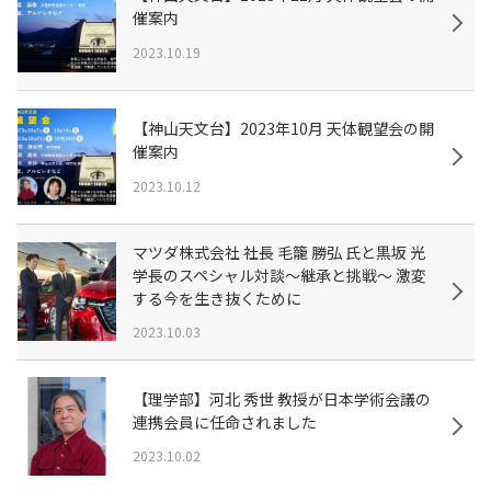
催案内
2023.10.19
【神山天文台】2023年10月 天体観望会の開
催案内
2023.10.12
マツダ株式会社 社長 毛籠 勝弘 氏と黒坂 光
学長のスペシャル対談～継承と挑戦～ 激変
する今を生き抜くために
2023.10.03
【理学部】河北 秀世 教授が日本学術会議の
連携会員に任命されました
2023.10.02