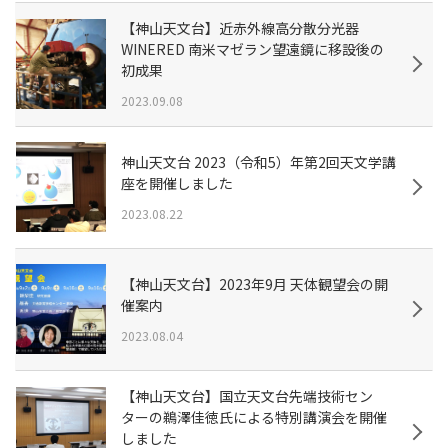
【神山天文台】近赤外線高分散分光器
WINERED 南米マゼラン望遠鏡に移設後の
初成果
2023.09.08
神山天文台 2023（令和5）年第2回天文学講
座を開催しました
2023.08.22
【神山天文台】2023年9月 天体観望会の開
催案内
2023.08.04
【神山天文台】国立天文台先端技術セン
ターの鵜澤佳徳氏による特別講演会を開催
しました