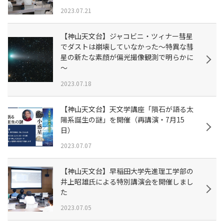
2023.07.21
【神山天文台】ジャコビニ・ツィナー彗星
でダストは崩壊していなかった～特異な彗
星の新たな素顔が偏光撮像観測で明らかに
～
2023.07.18
【神山天文台】天文学講座「隕石が語る太
陽系誕生の謎」を開催（再講演・7月15
日）
2023.07.07
【神山天文台】早稲田大学先進理工学部の
井上昭雄氏による特別講演会を開催しまし
た
2023.07.05