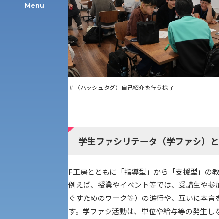
Menu
公募推薦入試
経営学部
一般選抜入試［中期日程］
現代社会学部
キャンパス・施設の見学について
＃（ハッシュタグ）自己紹介を行う様子
共通テスト利用入試[前期][後期]
外国語学部
学生寮
専門学科等対象公募推薦入試
理学部
学生ファシリテータ（学ファシ）と
図書館
建学の精神
生命科学部
F工房とともに「指導型」から「支援型」の
学章
例えば、授業やイベント等では、受講生や参
科目等履修生・聴講生募集
ぐすためのワーク等）の進行や、互いに本音
法人組織
す。学ファシ活動は、単位や給与等の発生し