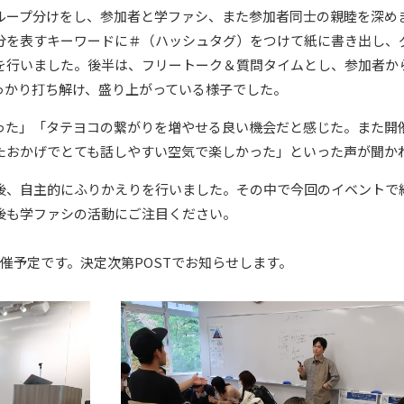
ループ分けをし、参加者と学ファシ、また参加者同士の親睦を深め
分を表すキーワードに＃（ハッシュタグ）をつけて紙に書き出し、
を行いました。後半は、フリートーク＆質問タイムとし、参加者か
っかり打ち解け、盛り上がっている様子でした。
った」「タテヨコの繋がりを増やせる良い機会だと感じた。また開
たおかげでとても話しやすい空気で楽しかった」といった声が聞か
後、自主的にふりかえりを行いました。その中で今回のイベントで
後も学ファシの活動にご注目ください。
セス
資料請求
お問い合わせ
催予定です。決定次第POSTでお知らせします。