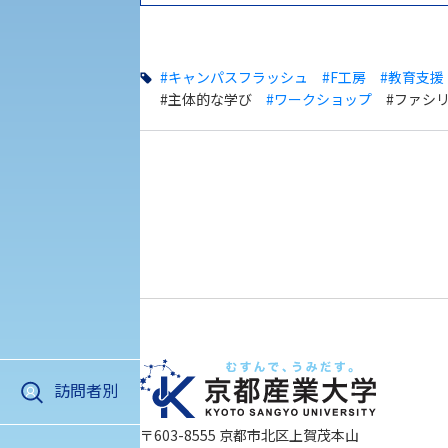
KSU-EAP（正課外活動プログラム）
受験に関する注意
えの方へ 学外機関向け
#キャンパスフラッシュ
#F工房
#教育支援
#主体的な学び
#ワークショップ
#ファシ
受験Q＆A
外国人留学生の入学
入学手続き
修学支援制度の申請手続き
訪問者別
アクセス
資料請求
お問い合わ
〒603-8555 京都市北区上賀茂本山