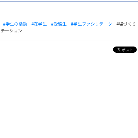
#学生の活動
#在学生
#受験生
#学生ファシリテータ
#場づくり
リテーション
せ