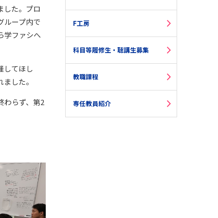
ました。プロ
グループ内で
F工房
ら学ファシへ
科目等履修生・聴講生募集
催してほし
教職課程
れました。
終わらず、第2
専任教員紹介