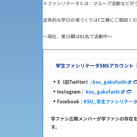
世界問題研究所
※ファシリテータとは：グループ活動などが
キャンパス見学会
経済支援
主体的な学びの場づくりはF工房にご相談く
社会安全・警察学研究所
進学相談会
～現在、第15期は81名で活動中～
保健管理センター
教職課程
人権センター
学生ファシリテータSNSアカウント
植物科学研究センター
初年次教育
障害学生教育支援センター
入学試験要項・出願書類
X（旧Twitter）:
ksu_gakufashi
京都産業大学 × SDGs
生態系サービス研究センター
Instagram：
ksu_gakufashi
Facebook：
KSU_学生ファシリテー
大学DX
学ファシ広報メンバーが学ファシの存在
す。