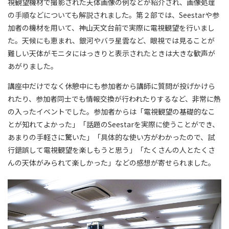
視観望機材で撮影された天体画像の例などが紹介され、画像処理
の手順などについても解説されました。第２部では、Seestarや参
加者の機材を用いて、神山天文台前で実際に電視観望を行いまし
た。天候にも恵まれ、銀河やバラ星雲など、眼視では見ることが
難しい天体がモニタにはっきりと表示されたときは大きな歓声が
あがりました。
講座中だけでなく休憩中にも参加者から講師に質問が投げかけら
れたり、参加者同士でも情報交換が行われたりするなど、非常に熱
の入ったイベントでした。参加者からは「電視観望の基礎的なこ
とが知れてよかった」「話題のSeestarを実際に使うことができ、
あまりの手軽さに驚いた」「具体的な使い方がわかったので、試
行錯誤して電視観望を楽しもうと思う」「たくさんの人とたくさ
んの天体がみられて楽しかった」などの感想が寄せられました。