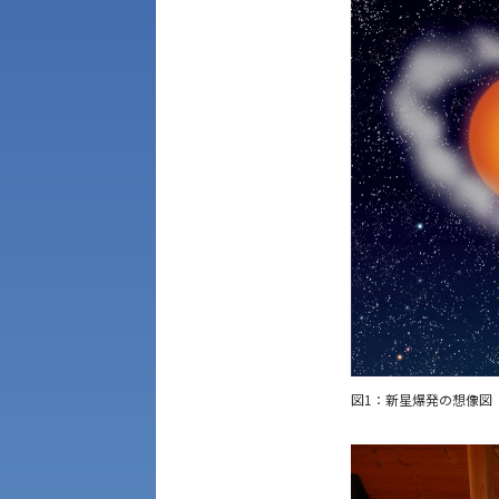
アク
図1：新星爆発の想像図