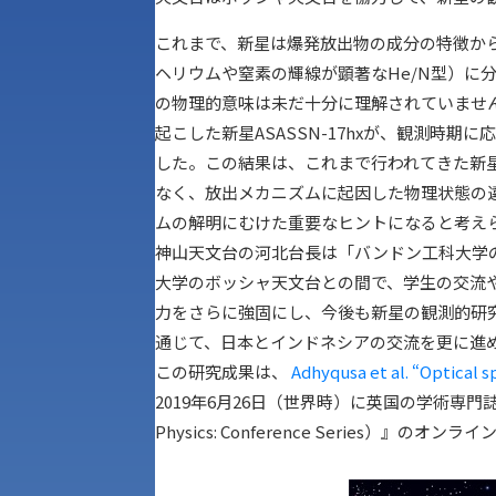
これまで、新星は爆発放出物の成分の特徴から
ヘリウムや窒素の輝線が顕著なHe/N型）に
の物理的意味は未だ十分に理解されていません
起こした新星ASASSN-17hxが、観測時
した。この結果は、これまで行われてきた新
なく、放出メカニズムに起因した物理状態の
ムの解明にむけた重要なヒントになると考え
神山天文台の河北台長は「バンドン工科大学
大学のボッシャ天文台との間で、学生の交流
力をさらに強固にし、今後も新星の観測的研
通じて、日本とインドネシアの交流を更に進
この研究成果は、
Adhyqusa et al. “Optical
2019年6月26日（世界時）に英国の学術専門
Physics: Conference Series）』の