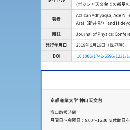
(ボッシャ天文台での新星ASA
KSU-EAP（正課外活動プログラム）
Azlizan Adhyaqsa, Ade N. 
著者
受験に関する注意
Arai（新井 彰）
and
Hidey
えの方へ 学外機関向け
雑誌
Journal of Physics: Confer
受験Q＆A
発行年月日
2019年6月26日（世界時）
外国人留学生の入学
DOI
10.1088/1742-6596/1231/1
入学手続き
京都産業大学 神山天文台
修学支援制度の申請手続き
窓口取扱時間
月曜日～金曜日：9:00～16:30 ※休館日