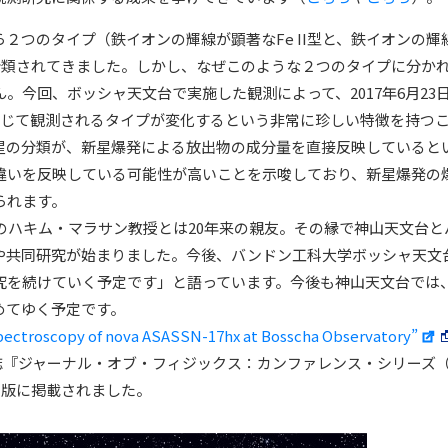
２つのタイプ（鉄イオンの輝線が顕著なFe II型と、鉄イオンの輝
分類されてきました。しかし、なぜこのような２つのタイプに分か
。今回、ボッシャ天文台で実施した観測によって、2017年6月23
期に応じて観測されるタイプが変化するという非常に珍しい特徴を持つ
星の分類が、新星爆発による放出物の成分量を直接反映していると
違いを反映している可能性が高いことを示唆しており、新星爆発の
られます。
のハキム・マラサン教授とは20年来の親友。その縁で神山天文台と
や共同研究が始まりました。今後、バンドン工科大学ボッシャ天文
究を続けていく予定です」と語っています。今後も神山天文台では
めてゆく予定です。
 spectroscopy of nova ASASSN-17hx at Bosscha Observatory”
誌『ジャーナル・オブ・フィジックス：カンファレンス・シリーズ（Jour
オンライン版に掲載されました。