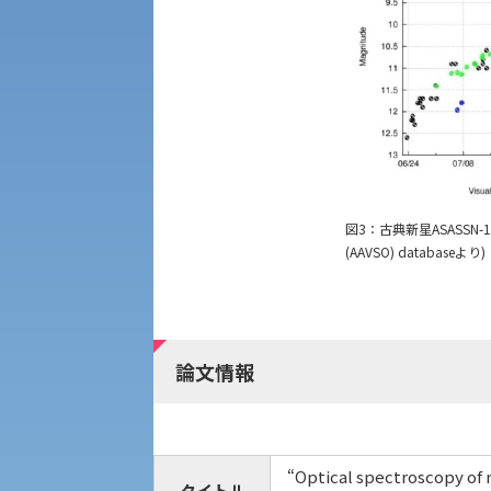
法人組織
世界問題研究所
キャンパス見学会
経済支援
社会安全・警察学研究所
進学相談会
保健管理センター
教職課程
図3：古典新星ASASSN-17hxの
人権センター
(AAVSO) databaseより)
植物科学研究センター
初年次教育
障害学生教育支援センター
入学試験要項・出願書類
京都産業大学 × SDGs
生態系サービス研究センター
論文情報
大学DX
“Optical spectroscopy of
タイトル