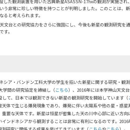
した観測装置を用いた古典新星ASASSN-17hxの観測が実施され
いう非常に珍しい特徴を持つことが判明しました。このことは、新
なると考えられます。
天文台との研究協力をさらに強固にし、今後も新星の観測研究を通
です。
ンドネシア・バンドン工科大学の学生を招いた新星に関する研究・観
科大学間の研究協定を締結し（
こちら
）、2016年には本学神山天文
設して、日本では観測できない新星の観測研究を開始しています（
度天体で生じる爆発現象であり、爆発に伴い太陽系や他の星・惑星
、重要な天体です。新星は恒星が密集した天の川中心部に近い方向
インドネシアから観測することは非常に有利になるのです。2016
観測研究に関係する成果を挙げてきています（
こちら
や
こちら
）。