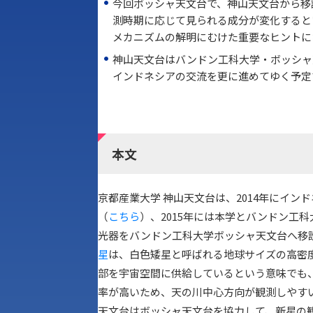
今回ボッシャ天文台で、神山天文台から移設
測時期に応じて見られる成分が変化すると
メカニズムの解明にむけた重要なヒントに
神山天文台はバンドン工科大学・ボッシャ
インドネシアの交流を更に進めてゆく予定
本文
京都産業大学 神山天文台は、2014年にイ
（
こちら
）、2015年には本学とバンドン工
光器をバンドン工科大学ボッシャ天文台へ移
星
は、白色矮星と呼ばれる地球サイズの高密
部を宇宙空間に供給しているという意味でも
率が高いため、天の川中心方向が観測しやすい
天文台はボッシャ天文台を協力して、新星の