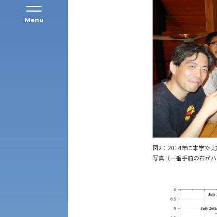
Menu
公募推薦入試
経営学部
一般選抜入試［中期日程］
現代社会学部
キャンパス・施設の見学について
共通テスト利用入試[前期][後期]
外国語学部
学生寮
図2：2014年に本学
専門学科等対象公募推薦入試
理学部
図書館
写真（一番手前の右がハ
建学の精神
生命科学部
学章
科目等履修生・聴講生募集