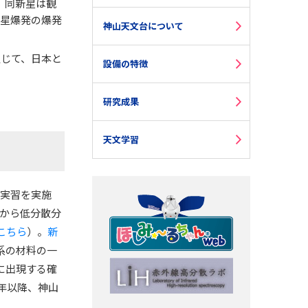
、同新星は観
星爆発の爆発
神山天文台について
じて、日本と
設備の特徴
研究成果
天文学習
測実習を実施
台から低分散分
こちら
）。
新
系の材料の一
に出現する確
年以降、神山