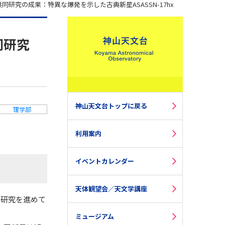
究の成果：特異な爆発を示した古典新星ASASSN-17hx
同研究
神山天文台トップに戻る
理学部
利用案内
イベントカレンダー
天体観望会／天文学講座
同研究を進めて
ミュージアム