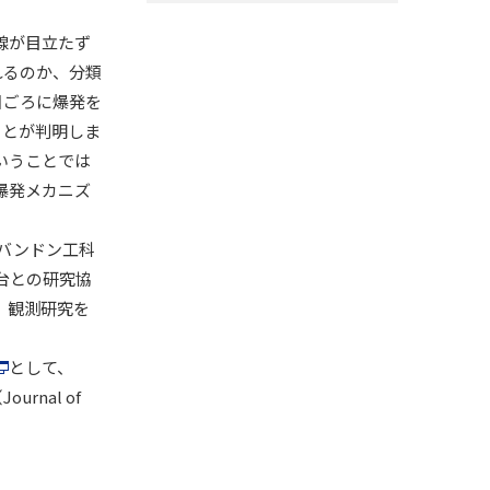
線が目立たず
れるのか、分類
日ごろに爆発を
ことが判明しま
いうことでは
爆発メカニズ
バンドン工科
台との研究協
、観測研究を
として、
nal of