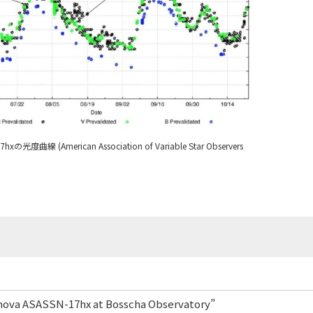
光度曲線 (American Association of Variable Star Observers
 nova ASASSN-17hx at Bosscha Observatory”