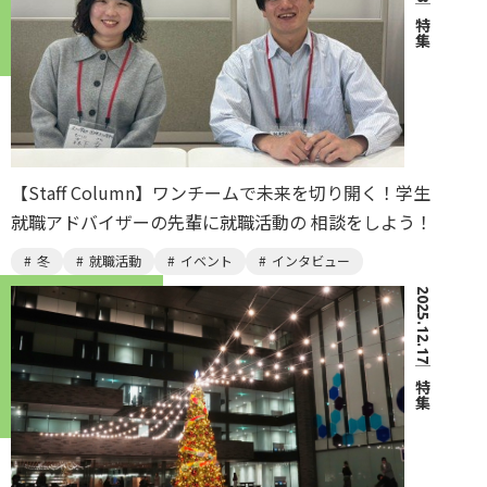
｜
特集
【Staff Column】ワンチームで未来を切り開く！学生
就職アドバイザーの先輩に就職活動の 相談をしよう！
冬
就職活動
イベント
インタビュー
2025.12.17
｜
特集