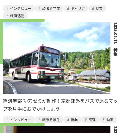
インタビュー
頑張る学生
キャリア
授業
就職活動
2025.03.12
｜
特集
経済学部 功刀ゼミが制作！京都郊外をバスで巡るマッ
プを片手におでかけしよう
インタビュー
頑張る学生
授業
研究
動画