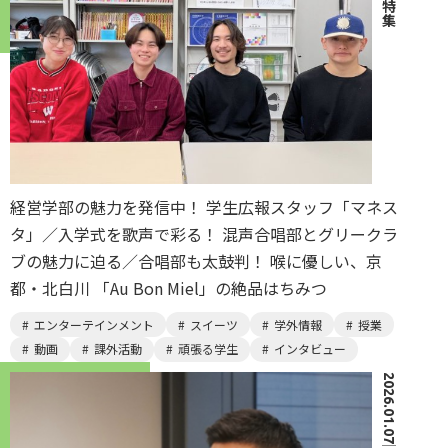
特集
経営学部の魅力を発信中！ 学生広報スタッフ「マネス
タ」／入学式を歌声で彩る！ 混声合唱部とグリークラ
ブの魅力に迫る／合唱部も太鼓判！ 喉に優しい、京
都・北白川 「Au Bon Miel」の絶品はちみつ
エンターテインメント
スイーツ
学外情報
授業
動画
課外活動
頑張る学生
インタビュー
2026.01.07