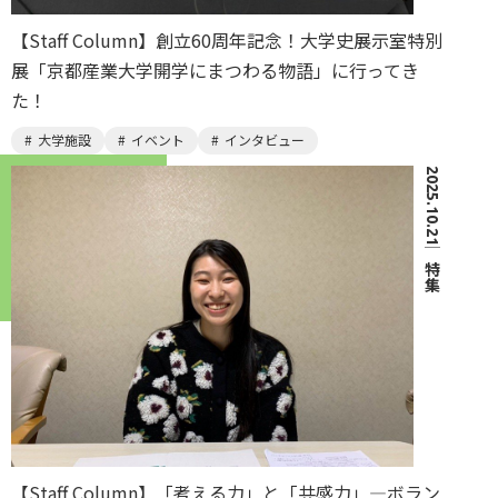
【Staff Column】創立60周年記念！大学史展示室特別
展「京都産業大学開学にまつわる物語」に行ってき
た！
大学施設
イベント
インタビュー
2025.10.21
｜
特集
【Staff Column】「考える力」と「共感力」―ボラン