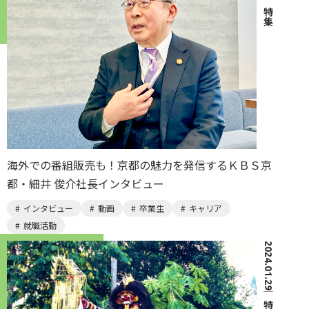
｜
特集
海外での番組販売も！京都の魅力を発信するＫＢＳ京
都・細井 俊介社長インタビュー
インタビュー
動画
卒業生
キャリア
就職活動
2024.01.29
｜