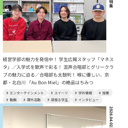
特集
経営学部の魅力を発信中！ 学生広報スタッフ「マネス
タ」／入学式を歌声で彩る！ 混声合唱部とグリークラ
ブの魅力に迫る／合唱部も太鼓判！ 喉に優しい、京
都・北白川 「Au Bon Miel」の絶品はちみつ
エンターテインメント
スイーツ
学外情報
授業
動画
課外活動
頑張る学生
インタビュー
2026.04.02