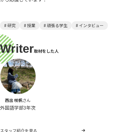
# 研究
# 授業
# 頑張る学生
# インタビュー
Writer
取材をした人
西出 咲帆
さん
外国語学部3年次
スタッフ紹介を見る