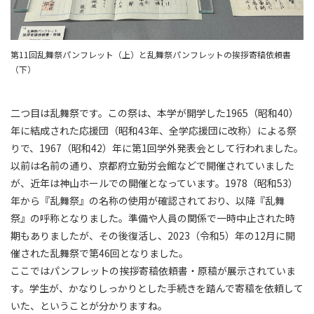
第11回乱舞祭パンフレット（上）と乱舞祭パンフレットの挨拶寄稿依頼書
（下）
二つ目は乱舞祭です。この祭は、本学が開学した1965（昭和40）
年に結成された応援団（昭和43年、全学応援団に改称）による祭
りで、1967（昭和42）年に第1回学外発表会として行われました。
以前は名前の通り、京都府立勤労会館などで開催されていました
が、近年は神山ホールでの開催となっています。1978（昭和53）
年から『乱舞祭』の名称の使用が確認されており、以降『乱舞
祭』の呼称となりました。準備や人員の関係で一時中止された時
期もありましたが、その後復活し、2023（令和5）年の12月に開
催された乱舞祭で第46回となりました。
ここではパンフレットの挨拶寄稿依頼書・原稿が展示されていま
す。学生が、かなりしっかりとした手続きを踏んで寄稿を依頼して
いた、ということが分かりますね。