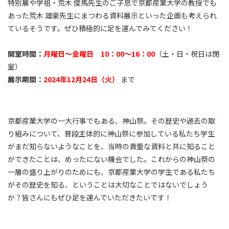
特別展や学祖・荒木 俊馬先生のご子息で京都産業大学の教授でも
あった荒木 雄豪先生にまつわる資料展示といった企画も考えられ
ているそうです。ぜひ積極的に足を運んでみてください！
開室時間：
月曜日～金曜日 10：00～16：00
（土・日・祝日は閉
室）
展示期間：
2024年12月24日（火）
まで
京都産業大学の一大行事でもある、神山祭。その歴史や過去の取
り組みについて、普段主体的に神山祭に参加している私たち学生
がまだ知らないようなことを、当時の貴重な資料と共に知ること
ができたことは、めったにない機会でした。これからの神山祭の
一層の盛り上がりのためにも、京都産業大学の学生である私たち
がその歴史を知る、ということは大切なことではないでしょう
か？皆さんにもぜひ足を運んでいただきたいです！