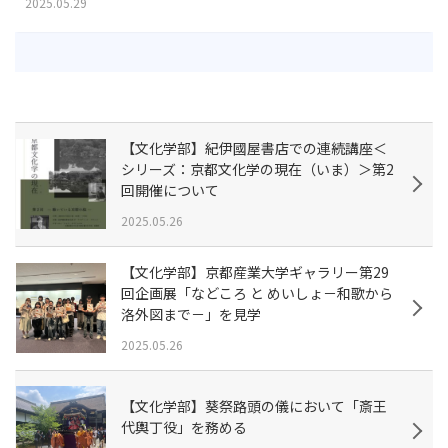
2025.05.29
【文化学部】紀伊國屋書店での連続講座＜
シリーズ：京都文化学の現在（いま）＞第2
回開催について
2025.05.26
【文化学部】京都産業大学ギャラリー第29
回企画展「などころ と めいしょ－和歌から
洛外図まで－」を見学
2025.05.26
【文化学部】葵祭路頭の儀において「斎王
代輿丁役」を務める