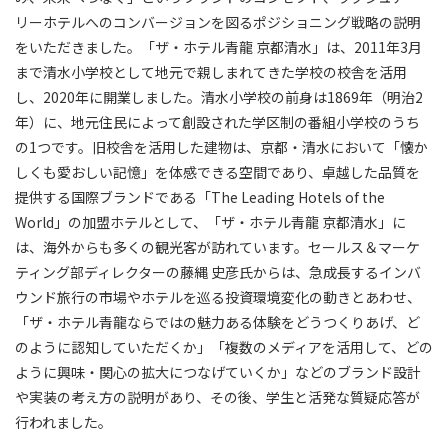
リーホテルへのコンバージョンを図るポジショニング戦略の説明
をいただきました。「ザ・ホテル青龍 京都清水」は、2011年3月
まで清水小学校として地元で親しまれてきた学校の校舎を活用
し、2020年に開業しました。清水小学校の前身は1869年（明治2
年）に、地元住民によって創設された学区制の番組小学校のうち
の1つです。旧校舎を活用した建物は、京都・清水において「懐か
しくも愛おしい記憶」を体感できる空間であり、卓越した品質を
提供する国際ブランドである「The Leading Hotels of the
World」の加盟ホテルとして、「ザ・ホテル青龍 京都清水」に
は、海外からも多くの観光客が訪れています。セールス＆マーケ
ティング部ディレクターの藤縄 史彦氏からは、急成長するインバ
ウンド旅行の市場やホテルを巡る投資環境変化の動きとあわせ、
「ザ・ホテル青龍ならではの魅力ある体験をどうつくりあげ、ど
のように認知していただくか」「複数のメディアを活用して、どの
ように興味・関心の拡大につなげていくか」などのブランド設計
や実装の考え方の説明があり、その後、学生と活発な質疑応答が
行われました。