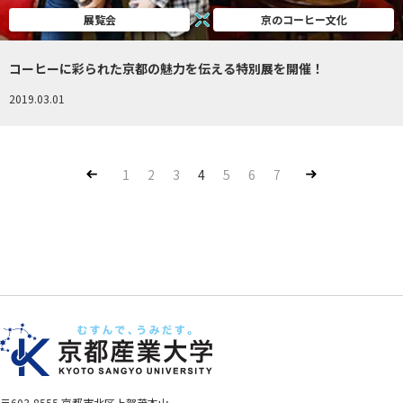
展覧会
京のコーヒー文化
コーヒーに彩られた京都の魅力を伝える特別展を開催！
2019.03.01
Pre
Nex
1
2
3
4
5
6
7
v
t
〒603-8555 京都市北区上賀茂本山