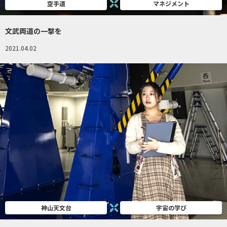
空手道
マネジメント
文武両道の一撃を
2021.04.02
神山天文台
宇宙の学び