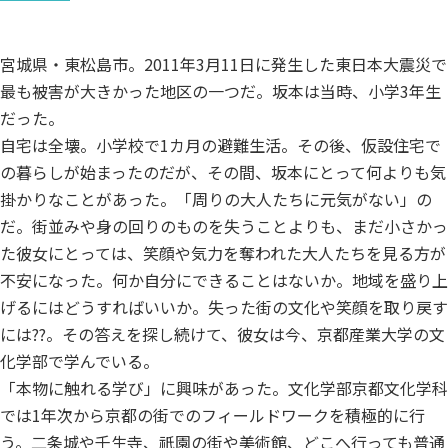
宮城県・東松島市。2011年3月11日に発生した東日本大震災で
最も被害が大きかった地区の一つだ。坂本は当時、小学3年生
だった。
自宅は全壊。小学校で1カ月の避難生活。その後、仮設住宅で
の暮らしが始まったのだが、その間、坂本にとって何よりも気
掛かりなことがあった。「周りの大人たちに元気がない」の
だ。街並みや身の回りのものを失うことよりも、まだ小さかっ
た彼女にとっては、笑顔や気力を奪われた大人たちを見る方が
不安になった。何か自分にできることはないか。地域を盛り上
げるにはどうすればいいか。失った街の文化や笑顔を取り戻す
には??。その答えを探し続けて、彼女は今、京都産業大学の文
化学部で学んでいる。
「本物に触れる学び」に興味があった。文化学部京都文化学科
では1年次から京都の街でのフィールドワークを積極的に行
う。二条城や壬生寺、祇園の街や美術館、どこへ行っても普通