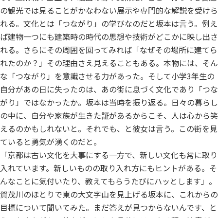
の観光では見ることがかなわない展示や専門的な解説を受けら
れる。文化とは「つながり」の学びなのだと坂本は言う。例え
ば建物一つにも建築時の時代の思想や技術がどこかに映し出さ
れる。さらにその周囲を回ってみれば「なぜその場所に建てら
れたのか？」その理由さえ見えることもある。本物には、そん
な「つながり」を意識させる力があった。そして小学3年生の
自分があの日に失ったのは、あの街に息づく文化であり「つな
がり」ではなかったか。坂本は当時を振り返る。日々の暮らし
の中に、自分や家族が生きた証があるからこそ、人は心から笑
えるのかもしれないと。それでも、と彼女は言う。この街を見
ていると勇気が湧くのだと。
「京都は古い文化を大事にする一方で、新しい文化も常に取り
入れています。新しいものの取り入れ方にもヒントがある。そ
んなことに気付いたり、教えてもらうたびにハッとします」。
賀茂川のほとりで東の大文字山を見上げる坂本に、これからの
目標について聞いてみた。まだ答えが見つからないんです、と