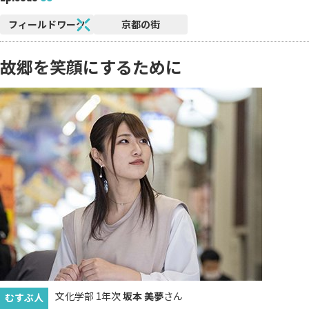
フィールドワーク
京都の街
故郷を笑顔にするために
文化学部 1年次
坂本 美夢
さん
むすぶ人