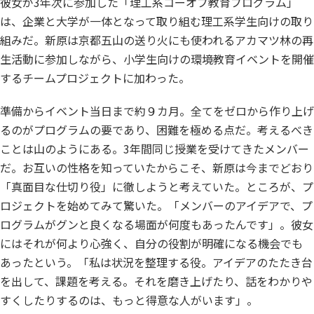
彼女が3年次に参加した「理工系コーオプ教育プログラム」
は、企業と大学が一体となって取り組む理工系学生向けの取り
組みだ。新原は京都五山の送り火にも使われるアカマツ林の再
生活動に参加しながら、小学生向けの環境教育イベントを開催
するチームプロジェクトに加わった。
準備からイベント当日まで約９カ月。全てをゼロから作り上げ
るのがプログラムの要であり、困難を極める点だ。考えるべき
ことは山のようにある。3年間同じ授業を受けてきたメンバー
だ。お互いの性格を知っていたからこそ、新原は今までどおり
「真面目な仕切り役」に徹しようと考えていた。ところが、プ
ロジェクトを始めてみて驚いた。「メンバーのアイデアで、プ
ログラムがグンと良くなる場面が何度もあったんです」。彼女
にはそれが何より心強く、自分の役割が明確になる機会でも
あったという。「私は状況を整理する役。アイデアのたたき台
を出して、課題を考える。それを磨き上げたり、話をわかりや
すくしたりするのは、もっと得意な人がいます」。