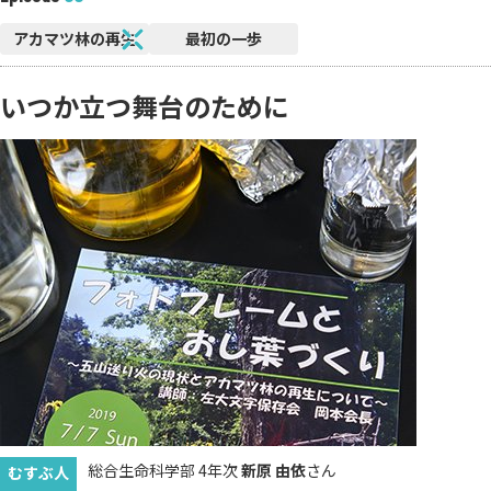
アカマツ林の再生
最初の一歩
いつか立つ舞台のために
総合生命科学部 4年次
新原 由依
さん
むすぶ人