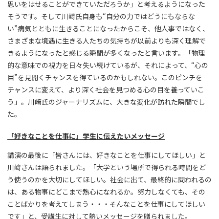
思いをはせることができていただろうか」と考えるようになった
そうです。そして川﨑氏自身も“自分の力ではどうにもならな
い”病気とともに生きることになったからこそ、他人事ではなく、
さまざまな境遇に生きる人たちの気持ちが以前よりも深く理解で
きるようになったと感じる瞬間が多くなったと言います。「物理
的な意味での視力を日々失い続けているが、それによって、“心の
目”を見開くチャンスを得ているのかもしれない。このピンチを
チャンスに変えて、より深く社会を見つめる心の目を養っていこ
う」。川﨑氏のジャーナリズムに、大きな変化が訪れた瞬間でし
た。
「好きなことを仕事に」学生に伝えたいメッセージ
講演の最後に「皆さんには、好きなことを仕事にしてほしい」と
川﨑さんは語られました。「大学という場所で得られる時間をど
う使うのかを大切にしてほしい。社会に出て、最終的に問われるの
は、ある物事にどこまで熱心になれるか。努力しなくても、その
ことばかりを考えてしまう・・・そんなことを仕事にしてほしい
です」と、受講生に対して熱いメッセージを贈られました。