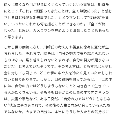
徐々に狭くなり目が見えにくくなっていくという事実は、川﨑氏
にとって「これまで頑張ってきたことは、全て無駄だった」と感じ
させるほど残酷な出来事でした。カメラマンとして“致命傷”を負
い、いったいこれから何を撮ることができるのか。「全てが終
わった」と思い、カメラマンを辞めようと決意したこともあった
と語ります。
しかし目の病気になり、川﨑氏の考え方や視点に徐々に変化が生
まれました。それまで川﨑氏は「自分の努力で乗り越えられない
ものはない。乗り越えられないとすれば、自分の努力が足りない
だけだ」と考えていたそうです。その考え方は、ともすれば人や社
会に対しても同じで、どこか世の中や人を冷たく見ていたかもしれ
ないと振り返ります。しかし、目の難病を患ってからは、「世の中
には、自分の力ではどうしようもないことと向き合って生きてい
る人がたくさんいる。そもそも自分がこの仕事の中で向き合うの
は、災害や事故など、ある日突然、“自分の力ではどうにもならな
い”状況に巻き込まれて、その後の人生と向かい合っている人たち
ではないか。今までの自分は、本当にそうした人たちの気持ちに