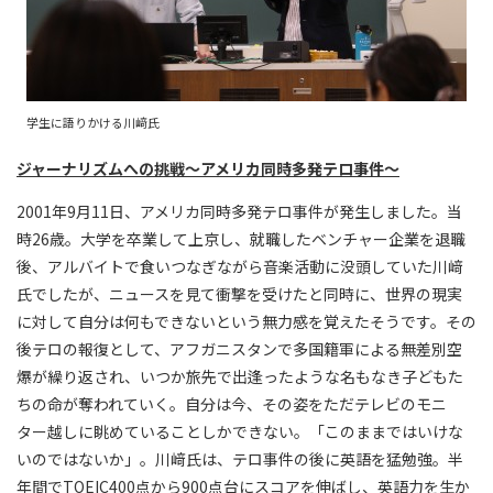
学生に語りかける川﨑氏
ジャーナリズムへの挑戦～アメリカ同時多発テロ事件～
2001年9月11日、アメリカ同時多発テロ事件が発生しました。当
時26歳。大学を卒業して上京し、就職したベンチャー企業を退職
後、アルバイトで食いつなぎながら音楽活動に没頭していた川﨑
氏でしたが、ニュースを見て衝撃を受けたと同時に、世界の現実
に対して自分は何もできないという無力感を覚えたそうです。その
後テロの報復として、アフガニスタンで多国籍軍による無差別空
爆が繰り返され、いつか旅先で出逢ったような名もなき子どもた
ちの命が奪われていく。自分は今、その姿をただテレビのモニ
ター越しに眺めていることしかできない。「このままではいけな
いのではないか」。川﨑氏は、テロ事件の後に英語を猛勉強。半
年間でTOEIC400点から900点台にスコアを伸ばし、英語力を生か