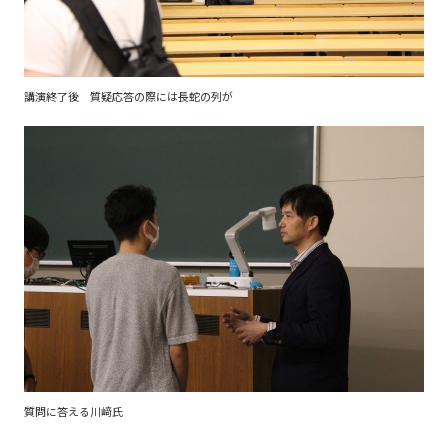
講演終了後 質疑応答の際には長蛇の列が
質問に答える川﨑氏