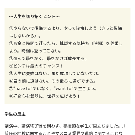
～人生を切り拓くヒント～
①やらないで後悔するより、やって後悔しよう（きっと後悔
はしないから）。
②お金と時間で迷ったら、挑戦する気持ち（時間）を尊重し
よう。時間は返ってこない。
③進んで恥をかく。恥をかけば成長する。
④ピンチは最大のチャンス！
⑤人生に失敗はない。まだ成功していないだけ。
⑥君の前に道はない。その後ろに道ができる。
⑦“have to”ではなく、“want to”で生きよう。
⑧好奇心を武器に、世界を広げよう！
学生の反応
講演中、講演終了後を問わず、積極的な学生が目立ちました。川
﨑氏の経験に関することやマスコミ業界や進路に関することな