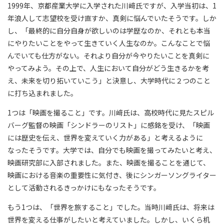
1999年、京都産業大学に入学された川﨑氏ですが、入学当初は、1
年浪人して志望校を受け直すか、真剣に悩んでいたそうです。しか
し、「最終的に自分自身が欲しいのは学歴なのか、それとも本当
にやりたいことをやって生きていく人生なのか。こんなことで悩
んでいても仕方がない。それより自分が今やりたいことを真剣に
やってみよう。その上で、人生において自分がどう生きるかを考
え、未来を切り拓いていこう」と決意し、大学時代に２つのこと
に打ち込まれました。
1つは「映画を撮ること」です。川﨑氏は、高校時代に見たスピル
バーグ監督の映画「シンドラーのリスト」に感銘を受け、「映画
には歴史を伝え、世界を変えていく力がある」と考えるように
なったそうです。大学では、自分でも映画を撮ってみたいと考え、
映画研究部に入部されました。また、映画を撮ることを通じて、
映画における音楽の重要性に気付き、後にシンガーソングライター
として活動されるきっかけにもなったそうです。
もう1つは、「世界を旅すること」でした。当時川﨑氏は、将来は
世界を変える仕事がしたいと考えていました。しかし、いくら机