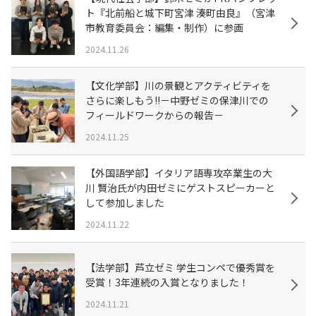
ト『北前船と城下町宮津 湊町由良』（宮津
市教育委員会：編集・制作）に参画
2024.11.26
【文化学部】川の景観とアクティビティを
さらに楽しもう!!－中野ゼミの保津川での
フィールドワークからの報告－
2024.11.25
【外国語学部】イタリア語専攻卒業生の大
川 賢治氏が内田ゼミにゲストスピーカーと
して参加しました
2024.11.22
【法学部】芦立ゼミ 学生コンペで優秀賞を
受賞！3年連続の入賞となりました！
2024.11.21