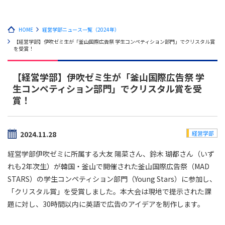
HOME
経営学部ニュース一覧（2024年）
【経営学部】伊吹ゼミ生が「釜山国際広告祭 学生コンペティション部門」でクリスタル賞
を受賞！
【経営学部】伊吹ゼミ生が「釜山国際広告祭 学
生コンペティション部門」でクリスタル賞を受
賞！
2024.11.28
経営学部
経営学部伊吹ゼミに所属する大友 陽菜さん、鈴木 瑚都さん（いず
れも2年次生）が韓国・釜山で開催された釜山国際広告祭（MAD
STARS）の学生コンペティション部門（Young Stars）に参加し、
「クリスタル賞」を受賞しました。本大会は現地で提示された課
題に対し、30時間以内に英語で広告のアイデアを制作します。