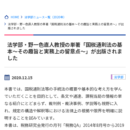
HOME
法学部ニュース一覧（2020年）
法学部・野一色直人教授の単著「国税通則法の基本～その趣旨と実務上の留意点～」が出
版されました
法学部・野一色直人教授の単著「国税通則法の基
本～その趣旨と実務上の留意点～」が出版されま
した
2020.12.15
法学部
本書では、国税通則法等の手続法の概要や基本的な考え方を学ん
でいただくことを目的として、条文や通達、課税当局の情報の単
なる紹介にとどまらず、裁判例・裁決事例、学説等も視野に入
れ、規定の構造や解釈等における法律上の根拠や限界を明確に説
明することを試みています。
本書は、税務研究会発行の月刊「税務QA」2014年8月号から2019