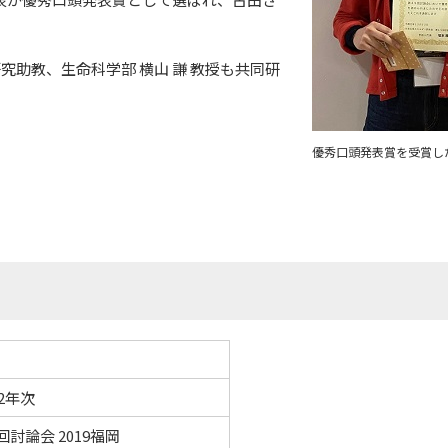
究助教、生命科学部 横山 謙 教授も共同研
セス
資料請求
お問い合わせ
優秀口頭発表賞を受賞し
2年次
討論会 2019福岡