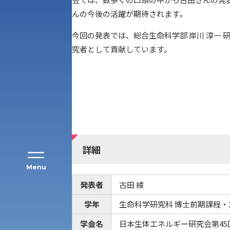
んの今後の活躍が期待されます。
今回の発表では、総合生命科学部 岸川 淳一 研
究者として貢献しています。
アク
詳細
Menu
発表者
古田 綾
学年
生命科学研究科 博士前期課程・
公募推薦入試
経営学部
学会名
日本生体エネルギー研究会第45回