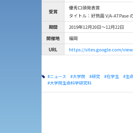
一般選抜入試［中期日程］
現代社会学部
優秀口頭発表賞
キャンパス・施設の見学について
受賞
タイトル：好熱菌 V/A-ATPa
共通テスト利用入試[前期][後期]
外国語学部
学生寮
期間
2019年12月20日～12月22日
開催地
福岡
専門学科等対象公募推薦入試
理学部
図書館
建学の精神
URL
https://sites.google.com/vi
生命科学部
学章
#ニュース
#大学院
#研究
#在学生
#生
科目等履修生・聴講生募集
#大学院生命科学研究科
法人組織
世界問題研究所
キャンパス見学会
経済支援
社会安全・警察学研究所
進学相談会
保健管理センター