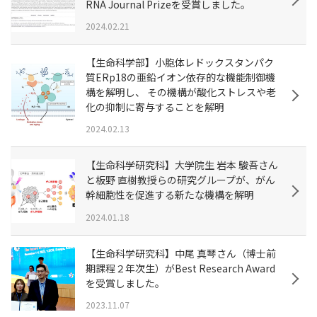
RNA Journal Prizeを受賞しました。
2024.02.21
【生命科学部】小胞体レドックスタンパク
質ERp18の亜鉛イオン依存的な機能制御機
構を解明し、 その機構が酸化ストレスや老
化の抑制に寄与することを解明
2024.02.13
【生命科学研究科】大学院生 岩本 駿吾さん
と板野 直樹教授らの研究グループが、がん
幹細胞性を促進する新たな機構を解明
2024.01.18
【生命科学研究科】中尾 真琴さん（博士前
期課程２年次生）がBest Research Award
を受賞しました。
2023.11.07