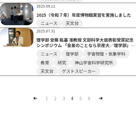
2025.09.11
2025（令和７年）年度博物館実習を実施しました
ニュース
天文台
2025.07.31
理学部 安藤 紘基 准教授 文部科学大臣表彰受賞記念
シンポジウム 「金星のことなら京産大／理学部」を
開催しました
ニュース
理学部
宇宙物理・気象学科
教育
研究
神山宇宙科学研究所
天文台
ゲストスピーカー
Pre
Nex
1
2
3
4
5
6
v
t