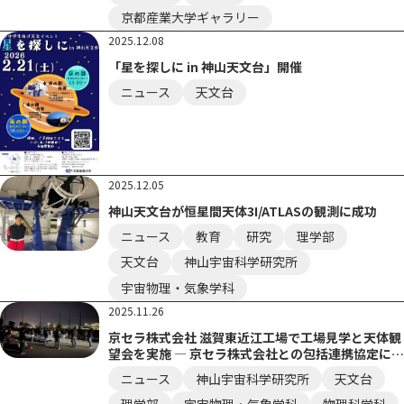
京都産業大学ギャラリー
2025.12.08
「星を探しに in 神山天文台」開催
ニュース
天文台
2025.12.05
神山天文台が恒星間天体3I/ATLASの観測に成功
ニュース
教育
研究
理学部
天文台
神山宇宙科学研究所
宇宙物理・気象学科
2025.11.26
京セラ株式会社 滋賀東近江工場で工場見学と天体観
望会を実施 ― 京セラ株式会社との包括連携協定に基
づく取り組み ―
ニュース
神山宇宙科学研究所
天文台