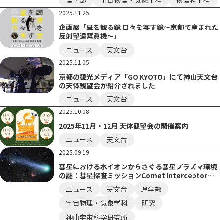
理学部
宇宙物理・気象学科
物理科学科
2025.11.25
企画展「星を観る鏡 日々を写す鏡～京都で産まれた
反射望遠寫眞機～」
ニュース
天文台
2025.11.05
京都の観光メディア「GO KYOTO」にて神山天文台
の天体観望会が紹介されました
ニュース
天文台
2025.10.08
2025年11月・12月 天体観望会の開催案内
ニュース
天文台
2025.09.19
彗星における水イオンからさぐる彗星プラズマ環境
の謎：彗星探査ミッションComet Interceptorに
むけて
ニュース
天文台
理学部
宇宙物理・気象学科
研究
神山宇宙科学研究所