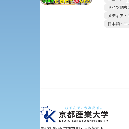
教職課程
人権センター
ドイツ語専
メディア・
初年次教育
入学試験要項・出願書類
障害学生教育支援センター
日本語・コ
植物科学研究センター
京都産業大学 × SDGs
生態系サービス研究センター
大学DX
受験に関する注意
KSU-EAP（正課外活動プログラム）
受験Q＆A
えの方へ 学外機関向け
外国人留学生の入学
〒603-8555 京都市北区上賀茂本山