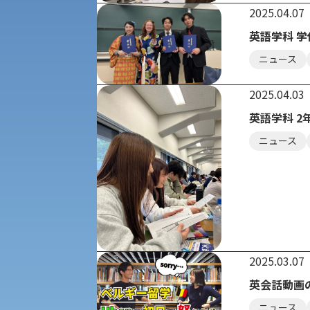
2025.04.07
共通テスト利用入試[前期][後期]
外国語学部
英語学科 学位記
学生寮
ニュース
専門学科等対象公募推薦入試
理学部
図書館
2025.04.03
建学の精神
生命科学部
英語学科 
ニュース
学章
科目等履修生・聴講生募集
法人組織
世界問題研究所
キャンパス見学会
経済支援
社会安全・警察学研究所
進学相談会
2025.03.07
保健管理センター
英会話動画
ニュース