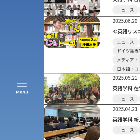
ニュース
アク
2025.06.20
≪英語リス
ニュース
ドイツ語専
メディア・
日本語・コ
2025.05.21
英語学科 
Menu
ニュース
2025.04.23
公募推薦入試
経営学部
英語学科 
一般選抜入試［中期日程］
ニュース
現代社会学部
キャンパス・施設の見学について