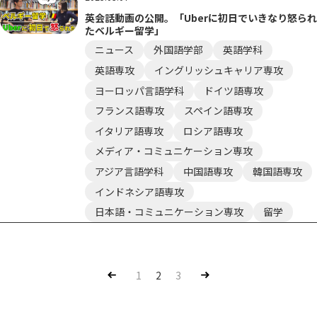
英会話動画の公開。「Uberに初日でいきなり怒られ
たベルギー留学」
ニュース
外国語学部
英語学科
英語専攻
イングリッシュキャリア専攻
ヨーロッパ言語学科
ドイツ語専攻
フランス語専攻
スペイン語専攻
イタリア語専攻
ロシア語専攻
メディア・コミュニケーション専攻
アジア言語学科
中国語専攻
韓国語専攻
インドネシア語専攻
日本語・コミュニケーション専攻
留学
Pre
Nex
1
2
3
v
t