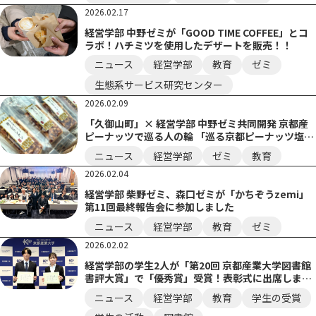
2026.02.17
経営学部 中野ゼミが「GOOD TIME COFFEE」とコ
ラボ！ハチミツを使用したデザートを販売！！
ニュース
経営学部
教育
ゼミ
生態系サービス研究センター
2026.02.09
「久御山町」× 経営学部 中野ゼミ共同開発 京都産
ピーナッツで巡る人の輪 「巡る京都ピーナッツ塩フ
ロランタン」
ニュース
経営学部
ゼミ
教育
2026.02.04
経営学部 柴野ゼミ、森口ゼミが「かちぞうzemi」
第11回最終報告会に参加しました
ニュース
経営学部
教育
ゼミ
2026.02.02
経営学部の学生2人が「第20回 京都産業大学図書館
書評大賞」で「優秀賞」受賞！表彰式に出席しまし
た
ニュース
経営学部
教育
学生の受賞