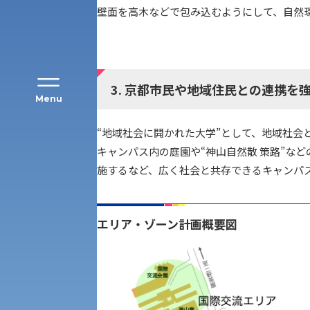
壁面を高木などで包み込むようにして、自然
3. 京都市民や地域住民との連携を
Menu
“地域社会に開かれた大学”として、地域社
キャンパス内の庭園や“神山自然散 策路”な
公募推薦入試
経営学部
施するなど、広く社会と共存できるキャンパ
一般選抜入試［中期日程］
現代社会学部
キャンパス・施設の見学について
エリア・ゾーン計画概要図
共通テスト利用入試[前期][後期]
外国語学部
学生寮
専門学科等対象公募推薦入試
理学部
図書館
建学の精神