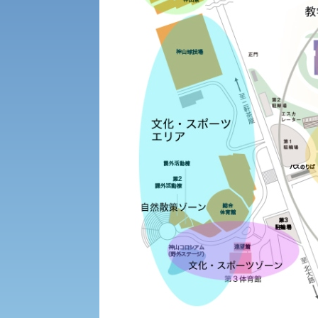
生命科学部
学章
科目等履修生・聴講生募集
法人組織
世界問題研究所
入学試験要項・出願書類
経済支援
社会安全・警察学研究所
保健管理センター
教職課程
人権センター
植物科学研究センター
初年次教育
障害学生教育支援センター
受験に関する注意
京都産業大学 × SDGs
生態系サービス研究センター