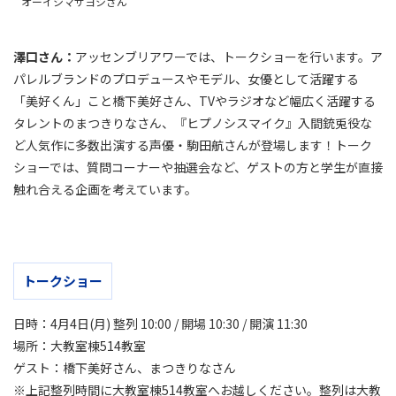
オーイシマサヨシさん
澤口さん：
アッセンブリアワーでは、トークショーを行います。ア
パレルブランドのプロデュースやモデル、女優として活躍する
「美好くん」こと橋下美好さん、TVやラジオなど幅広く活躍する
タレントのまつきりなさん、『ヒプノシスマイク』入間銃兎役な
ど人気作に多数出演する声優・駒田航さんが登場します！トーク
ショーでは、質問コーナーや抽選会など、ゲストの方と学生が直接
触れ合える企画を考えています。
トークショー
日時：4月4日(月) 整列 10:00 / 開場 10:30 / 開演 11:30
場所：大教室棟514教室
ゲスト：橋下美好さん、まつきりなさん
※上記整列時間に大教室棟514教室へお越しください。整列は大教