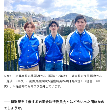
左から、総務局長の林 翔冴さん（経済・2年次）、委員長の保井 陽良さん
（経済・3年次）、副委員長兼課外活動局長の澤口 莞大さん（経営・3年
次）。※撮影時のみマスクを外しています。
——新歓祭を主催する志学会執行委員会とはどういった団体なの
でしょうか。