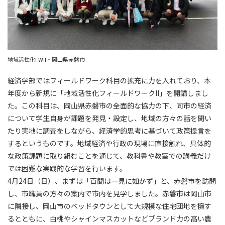
地域活性化FWⅡ・岡山県赤磐市
経済学部ではフィールドワーク科目の拡充に力を入れており、本
年度から新規に「地域活性化フィールドワークII」を開講しまし
た。この科目は、岡山県赤磐市の全面的な協力の下、同市の経済
について学生自身が課題を発見・設定し、地域の方々の話を聞い
たり実地に調査をしながら、経済学的思考に基づいて政策提言を
するというものです。地域経済や行政の現場に直接触れ、具体的
な政策課題に取り組むことを通じて、教科書や教室での講義だけ
では困難な実践的な学習を行います。
4月24日（日）、まずは「百聞は一見に如かず」と、赤磐市を訪問
し、市職員の方々の案内で市内を見学しました。赤磐市は岡山市
に隣接し、岡山市のベッドタウンとして大規模な住宅団地を擁す
るとともに、白桃やシャインマスカットなどブランド力の高い農