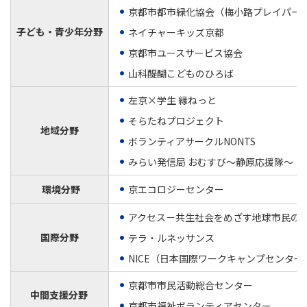
京都市都市緑化協会（梅小路プレイパー
子ども・青少年分野
ネイチャーキッズ京都
京都市ユースサービス協会
山科醍醐こどものひろば
左京×学生 縁ねっと
そらたねプロジェクト
地域分野
ボランティアサークルNONTS
みらい発信局 おむすび～静原応援隊～
環境分野
京エコロジーセンター
アクセス－共生社会をめざす地球市民の
国際分野
テラ・ルネッサンス
NICE（日本国際ワークキャンプセンタ
京都市市民活動総合センター
中間支援分野
京都市福祉ボランティアセンター