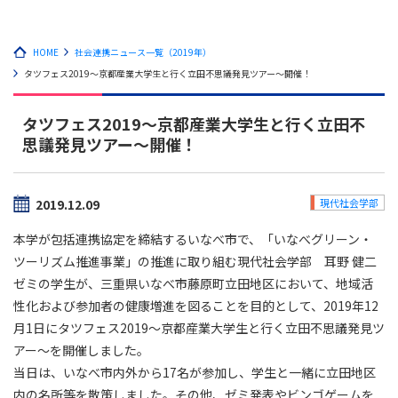
HOME
社会連携ニュース一覧（2019年）
タツフェス2019～京都産業大学生と行く立田不思議発見ツアー～開催！
タツフェス2019～京都産業大学生と行く立田不
思議発見ツアー～開催！
2019.12.09
現代社会学部
本学が包括連携協定を締結するいなべ市で、「いなべグリーン・
ツーリズム推進事業」の推進に取り組む現代社会学部 耳野 健二
ゼミの学生が、三重県いなべ市藤原町立田地区において、地域活
性化および参加者の健康増進を図ることを目的として、2019年12
月1日にタツフェス2019～京都産業大学生と行く立田不思議発見ツ
アー～を開催しました。
当日は、いなべ市内外から17名が参加し、学生と一緒に立田地区
内の名所等を散策しました。その他、ゼミ発表やビンゴゲームを