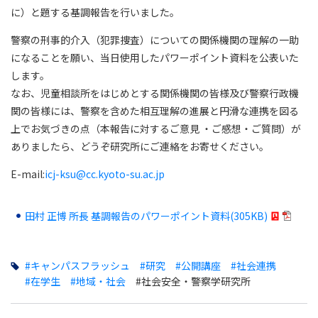
に）と題する基調報告を行いました。
警察の刑事的介入（犯罪捜査）についての関係機関の理解の一助
になることを願い、当日使用したパワーポイント資料を公表いた
します。
なお、児童相談所をはじめとする関係機関の皆様及び警察行政機
関の皆様には、警察を含めた相互理解の進展と円滑な連携を図る
上でお気づきの点（本報告に対するご意見 ・ご感想・ご質問）が
ありましたら、どうぞ研究所にご連絡をお寄せください。
E-mail:
icj-ksu@cc.kyoto-su.ac.jp
田村 正博 所長 基調報告のパワーポイント資料(305KB)
#キャンパスフラッシュ
#研究
#公開講座
#社会連携
#在学生
#地域・社会
#社会安全・警察学研究所