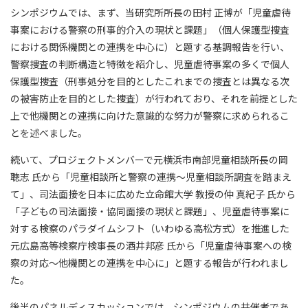
シンポジウムでは、まず、当研究所所長の田村 正博が「児童虐待
事案における警察の刑事的介入の現状と課題」（個人保護型捜査
における関係機関との連携を中心に）と題する基調報告を行い、
警察捜査の判断構造と特徴を紹介し、児童虐待事案の多くで個人
保護型捜査（刑事処分を目的としたこれまでの捜査とは異なる次
の被害防止を目的とした捜査）が行われており、それを前提とした
上で他機関との連携に向けた意識的な努力が警察に求められるこ
とを述べました。
続いて、プロジェクトメンバーで元横浜市南部児童相談所長の岡
聰志 氏から「児童相談所と警察の連携～児童相談所調査を踏まえ
て」、司法面接を日本に広めた立命館大学 教授の仲 真紀子 氏から
「子どもの司法面接・協同面接の現状と課題」、児童虐待事案に
対する検察のパラダイムシフト（いわゆる高松方式）を推進した
元広島高等検察庁検事長の酒井邦彦 氏から「児童虐待事案への検
察の対応～他機関との連携を中心に」と題する報告が行われまし
た。
後半のパネルディスカッションでは、シンポジウムの共催者であ