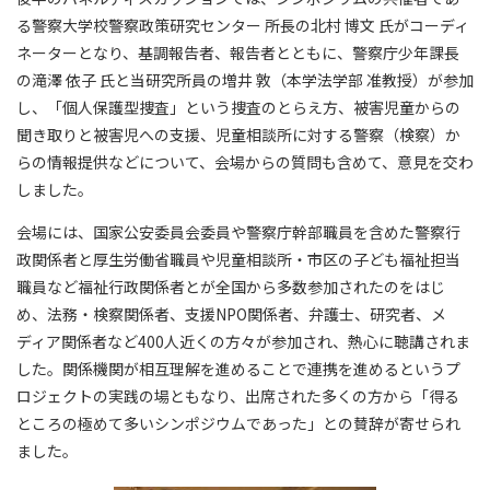
る警察大学校警察政策研究センター 所長の北村 博文 氏がコーディ
ネーターとなり、基調報告者、報告者とともに、警察庁少年課長
の滝澤 依子 氏と当研究所員の増井 敦（本学法学部 准教授）が参加
し、「個人保護型捜査」という捜査のとらえ方、被害児童からの
聞き取りと被害児への支援、児童相談所に対する警察（検察）か
らの情報提供などについて、会場からの質問も含めて、意見を交わ
しました。
会場には、国家公安委員会委員や警察庁幹部職員を含めた警察行
政関係者と厚生労働省職員や児童相談所・市区の子ども福祉担当
職員など福祉行政関係者とが全国から多数参加されたのをはじ
め、法務・検察関係者、支援NPO関係者、弁護士、研究者、メ
ディア関係者など400人近くの方々が参加され、熱心に聴講されま
した。関係機関が相互理解を進めることで連携を進めるというプ
ロジェクトの実践の場ともなり、出席された多くの方から「得る
ところの極めて多いシンポジウムであった」との賛辞が寄せられ
ました。