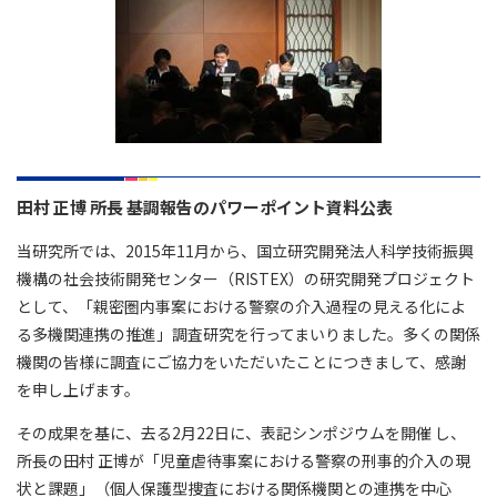
田村 正博 所長 基調報告のパワーポイント資料公表
当研究所では、2015年11月から、国立研究開発法人科学技術振興
機構の社会技術開発センター（RISTEX）の研究開発プロジェクト
として、「親密圏内事案における警察の介入過程の見える化によ
る多機関連携の推進」調査研究を行ってまいりました。多くの関係
機関の皆様に調査にご協力をいただいたことにつきまして、感謝
を申し上げます。
その成果を基に、去る2月22日に、表記シンポジウムを開催 し、
所長の田村 正博が「児童虐待事案における警察の刑事的介入の現
状と課題」（個人保護型捜査における関係機関との連携を中心